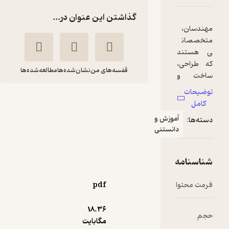
گذاشتن این عنوان در...
قفسه‌های من
نشان‌شده‌ها
مطالعه‌شده‌ها
آشنایی با علم
مهندسی
موزش و
کمیل مک
حسین
انستنی
کیو
سلیمانی
انتشارات آوند دانش
pdf
94,000
3.8
(6)
تومان
18.۳۶
مگابایت