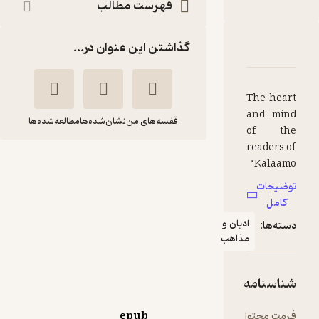
فهرست مطالب
گذاشتن این عنوان در...
امه
دها و امتیازها
قفسه‌های من
نشان‌شده‌ها
مطالعه‌شده‌ها
SAYINGS OF
IMAM Hasan
Askari
Sayyid Zainul 'Ābidīn
یان و
Razavi
ذاهب
انتشارات انصاریان
5
(1)
epub