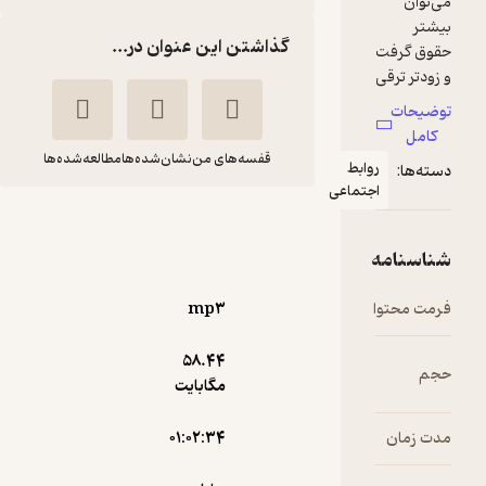
گذاشتن این عنوان در...
قفسه‌های من
نشان‌شده‌ها
مطالعه‌شده‌ها
ط
اعی
بیشتر حقوق بگیرید
برایان
محمد
تریسی
یزدانی
mp۳
شادن پژواک
58.۴۴
4
(3)
مگابایت
7,400
37,000
٪
80
تومان
۰۱:۰۲:۳۴