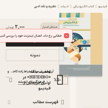
نظریه و نقد ادبی
کی
ادبیات
2,000
کتاب مجموعه مقالات
منتظر امتیاز
تومان
فرهنگ و پژوهش جلد 4
خطایی رخ داد، اتصال اینترنت خود را بررسی کنید.
خرید
اثر آرزو اسدی نشر
فرهنگستان اندیشه
نمونه
کتاب متنی
نویسندگان
:
تخفیف با کد
آرزو اسدی
،
سیما خیاط زاده کاخکی
و
«HIFIDIBO» در
...
%
50
فرهنگستان اندیشه
ناشر
:
اولین خریدتان از
فیدیبو
 مقالات فرهنگ و پژوهش جلد 4
و امتیازها
فهرست مطالب