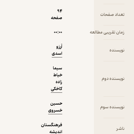
94
نمونه
صفحه
عه
۰۰:۰۰
آرزو
اسدی
سیما
خیاط
زاده
کاخکی
حسین
خسروی
فرهنگستان
اندیشه