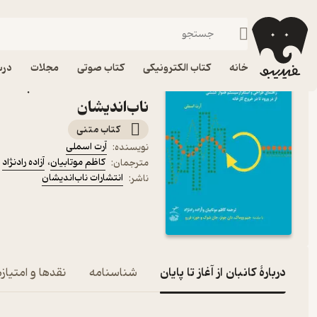
مدیریت و رهبری
فیدیبو
کتاب الکترونیکی
مدیریت و بازاریابی
خانه
کتاب الکترونیکی
کتاب صوتی
مجلات
درس
کتاب کانبان از آغاز تا پایا
ناب‌اندیشان
کتاب متنی
آرت اسملی
نویسنده
:
کاظم موتابیان
،
آزاده رادنژاد
مترجمان
:
انتشارات ناب‌اندیشان
ناشر
:
دربارۀ کانبان از آغاز تا پایان
شناسنامه
نقدها و امتیازه