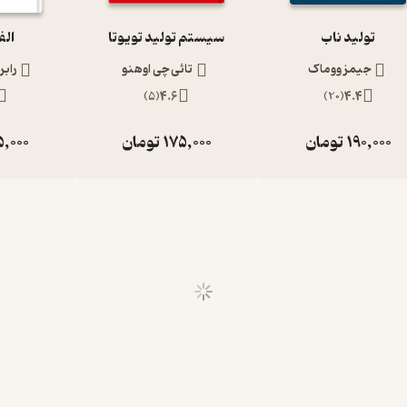
تولید ناب
سیستم تولید تویوتا
الف
جیمز ووماک
تائی چی اوهنو
رابر
)
5
(
4.6
)
20
(
4.4
190,000
تومان
175,000
تومان
5,000