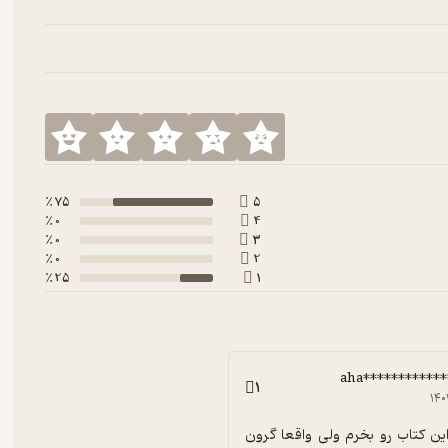
75 ٪
5
0 ٪
4
0 ٪
3
0 ٪
2
25 ٪
1
aha***********
1
۱۴۰
من میخوام این کتاب رو بخرم ولی واقعا گرون 