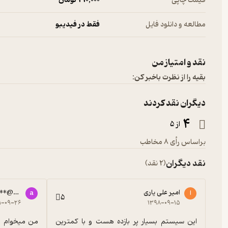
قیمت چاپی
210,000 تومان
مطالعه و دانلود فایل
فقط در فیدیبو
نقد و امتیاز من
بقیه را از نظرت باخبر کن:
دیگران نقد کردند
4
از 5
براساس رأی 8 مخاطب
نقد دیگران
(2 نقد)
امیر علی یاری
***@gmail.com
ا
a
5
۱-۰۹-۲۶
۱۳۹۸-۰۹-۱۵
این سیستم بسیار پر بازده هست و با کمترین 