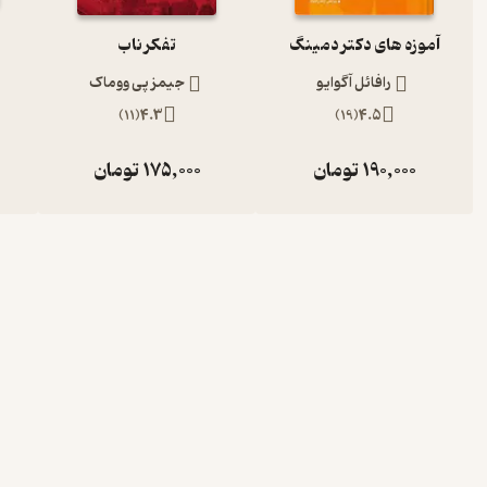
آموزه های دکتر دمینگ
تفکر ناب
رافائل آگوایو
جیمز پی ووماک
)
11
(
4.3
)
19
(
4.5
190,000
تومان
175,000
تومان