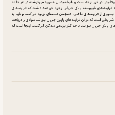
قیتی در خور توجه است و ناب‌اندیشان همواره می‌کوشند در هر جا که
فرآیندهای ناپیوسته بالای جریانی وجود خواهند داشت که فرآیندهای
، بسیاری از فرآیندهای داخلی، همچنان دسته‌ای تولید می‌کنند و باید به
رایطی است که در آن فرآیندهای پایین جریان بتوانند موادی را دریافت
یندهای بالای جریان بتوانند با حداکثر بازدهی ممکن کار کنند. اینجا است که
کرده‌ام، و به ندرت با چیزی شبیه به سیستم تولید کششی هموار مواجه
بهبودهایی در سطح هر فرآیند بوده‌ام که به کمک کایزن‌های نقطه‌ای و
لیات تولیدی و با هر سطحی از پیچیدگی، کار آسانی نیست. حتی در
تویوتا نیز استقرار چنین سیستمی در سطح شرکت، حاصل ۲۰ سال کار و تجربه سخت بوده است (از ۱۹۵۳ تا ۱۹۷۳). برای چنین کاری، کوشش
نیازهای جریان ارزش تمام خانواده‌های محصول. این کار، مستلزم کایزن
 داخلی است.