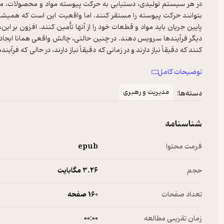
در هر سیستم تولیدی‌، دستیابی به حرکت پیوسته مواد و محصولات،‌ موف
بتوانند حرکت پیوسته را مستقر کنند. اما واقعیت این است که همیشه 
پایین جریان باید مواد و قطعات خود را از آنها تأمین کنند. افزون بر این
دیگر فرآیندها سرویس دهند. در چنین حالتی، چالش واقعی همانا ایجاد ش
کنند که دقیقاً نیاز دارند و در زمانی که دقیقاً نیاز دارند، در حالی که فرآ
توضیحات کامل
من در سرتاسر جهان و در صنایع مختلف از کارخانه‌های مختلفی بازدید 
‌شده‌ام و در عوض، فقط شاهد پیشرفت در استقرار حرکت پیوسته و انجام 
مدیریت و رهبری
دسته‌ها:
دلیل این امر روشن است: آفرینش سیستم تولید هموار کششی در یک عم
شناسنامه
همآهنگ و همگانی تمام افراد لازم است، کوششی مبتنی بر توجه تمام به 
سیستمی حرکت مواد و اطلاعات، برای پشتیبانی از تمام جریان‌های ارزش
فرمت محتوا
epub
حجم
3.۲۶ مگابایت
تعداد صفحات
160 صفحه
زمان تقریبی مطالعه
۰۰:۰۰