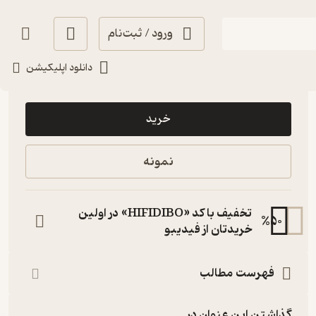
ورود / ثبت‌نام
دانلود اپلیکیشن
190,000
4
(8)
تومان
خرید
نمونه
تخفیف با کد «HIFIDIBO» در اولین
%
50
خریدتان از فیدیبو
فهرست مطالب
گذاشتن این عنوان در...