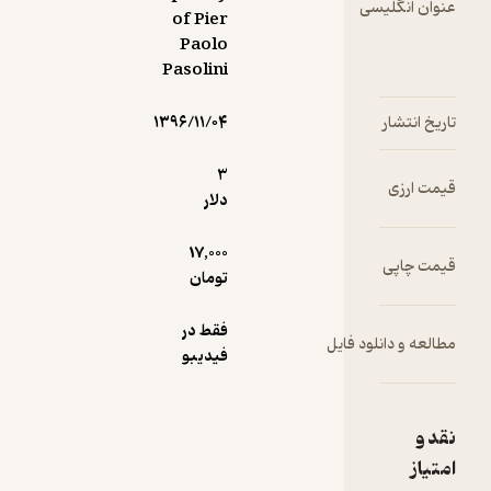
سی
of Pier
Paolo
Pasolini
۱۳۹۶/۱۱/۰۴
3
دلار
17,000
تومان
فقط در
ود فایل
فیدیبو