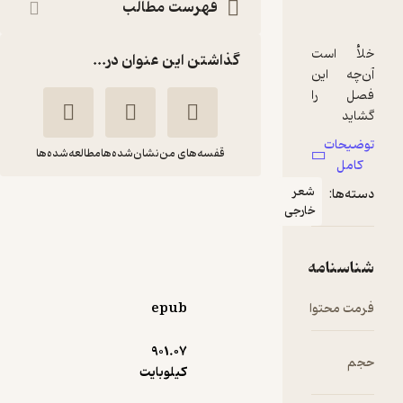
فهرست مطالب
گذاشتن این عنوان در...
قفسه‌های من
نشان‌شده‌ها
مطالعه‌شده‌ها
عر
خویشاوندی با
ارجی
خورشید و باران
پیرپائولو
ونداد
پازولینی
جلیلی
epub
نشر چشمه
901.۰۷
3.5
(6)
کیلوبایت
80,400
134,000
٪
40
تومان