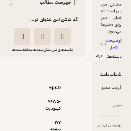
فهرست مطالب
گذاشتن این عنوان در...
قفسه‌های من
نشان‌شده‌ها
مطالعه‌شده‌ها
ام
همیشه دختر
محمد ترکاشوند
epub
انتشارات کتاب نیستان هنر
767.۵۰
کیلوبایت
3.3
(15)
4,500
15,000
٪
70
تومان
177
ت
صفحه