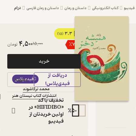
درام
ترونیکی
داستان و رمان
داستان و رمان فارسی
3.3
کتاب همیشه دختر اثر
(15)
4,500
15,000
٪
70
تومان
محمد ترکاشوند نشر
انتشارات کتاب
خرید
نیستان هنر
دریافت از
کتاب
نمونه
فیدی‌پلاس
متنی
فیدی‌پلاس!
محمد ترکاشوند
نویسنده
:
انتشارات کتاب نیستان هنر
ناشر
:
تخفیف با کد
«HIFIDIBO» در
%
50
اولین خریدتان از
یشه دختر
امه
دها و امتیازها
فیدیبو