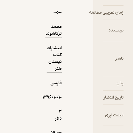
مطالعه
۰۰:۰۰
دریافت از
نمونه
فیدی‌پلاس!
محمد
ترکاشوند
انتشارات
کتاب
نیستان
هنر
فارسی
۱۳۹۶/۱۰/۱۰
3
دلار
16,000