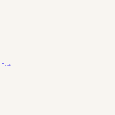
خصوصا ارزشهایی که بشر امروز در زندگی خود به 
کتاباش
0
0
17
همه