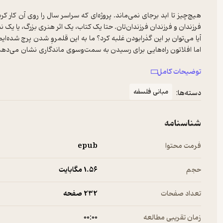
هیچ‌چیز تا ابد برجای نمی‌ماند. پروژه‌ای که سراسر سال را روی آن کار 
آیا می‌توان بر این گذرابودن غلبه کرد؟ ما به این قلمروِ شدن پرچ شده‌ایم
اما افلاتون راه‌هایی برای رسیدن به سمت‌وسوی ماندگاری نشان می‌دهد. ی
خودِ زیبایی (خوبی، عدالت، یا هرچیز دیگری از این قبیل) به تأمل ب
توضیحات کامل
اندیشیدن درباره‌ی چیزهای ماندگار شده‌اید که در قلمرو فرم‌ها به‌سر می‌
تغییر بلاوقفه می‌رسید. هم‌چنین می‌توانید سعی کنید خود را در مسیری بی
مبانی فلسفه
دسته‌ها:
آیا غلبه بر گذرابودن به هر شکل، شیوه، یا صورتی، به‌واقع امری حیاتی ا
بعضی پاسخ‌ها می‌پردازم. نمی‌توانیم بدون پرداختن به پرسش‌های بنیادی‌تر، 
شناسنامه
فرمت محتوا
epub
حجم
1.۵۶ مگابایت
تعداد صفحات
232 صفحه
زمان تقریبی مطالعه
۰۰:۰۰