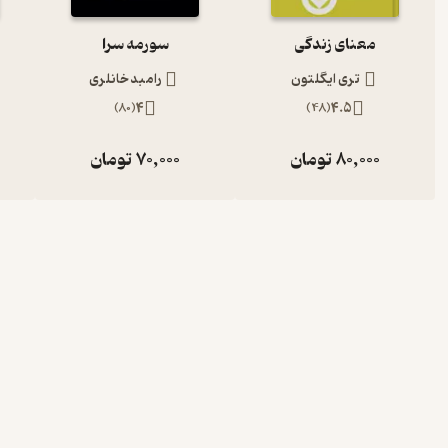
معنای زندگی
سورمه سرا
تری ایگلتون
رامبد خانلری
)
80
(
4
)
48
(
4.5
80,000
تومان
70,000
تومان