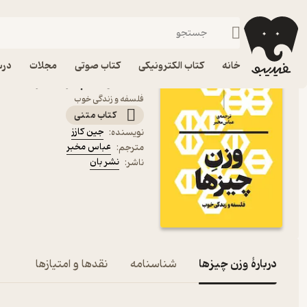
مبانی فلسفه
فیدیبو
کتاب الکترونیکی
فلسفه و عرفان
خانه
کتاب الکترونیکی
کتاب صوتی
مجلات
درس
کتاب وزن چیزها اثر جین کا
فلسفه و زندگی خوب
کتاب متنی
جین کازز
نویسنده
:
عباس مخبر
مترجم
:
نشر بان
ناشر
:
دربارۀ وزن چیزها
شناسنامه
نقدها و امتیازها