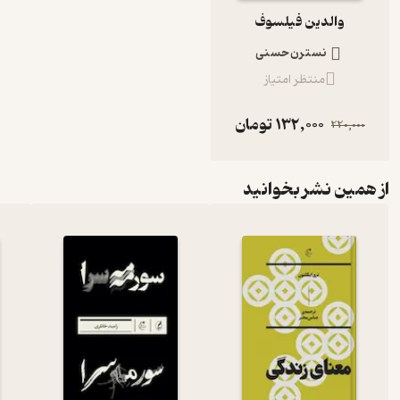
والدین فیلسوف
نسترن حسنی
منتظر امتیاز
132,000
تومان
220,000
از همین نشر بخوانید