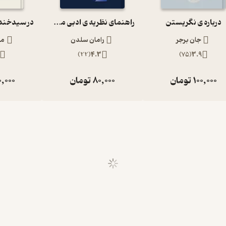
درباره ی نگریستن
راهنمای نظریه ی ادبی معاصر
جان برجر
رامان سلدن
مه
)
22
(
4.3
)
75
(
3.9
100,000
تومان
80,000
تومان
0,000