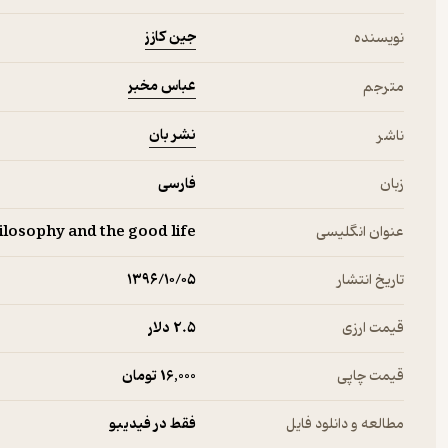
جین کازز
نویسنده
عباس مخبر
مترجم
نشر بان
ناشر
زبان
فارسی
عنوان انگلیسی
ilosophy and the good life
تاریخ انتشار
۱۳۹۶/۱۰/۰۵
قیمت ارزی
2.۵ دلار
قیمت چاپی
16,000 تومان
مطالعه و دانلود فایل
فقط در فیدیبو