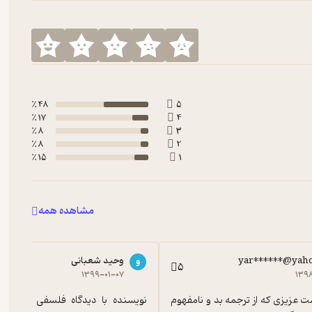
48 ٪
5
17 ٪
4
8 ٪
3
8 ٪
2
15 ٪
1
مشاهده همه
yar******@yah
وحید شعبانی
و
5
۱۳۹۹-۰۱-۰۷
۱۳۹
بر عکس دوست عزیزی که از ترجمه بد و نامفهوم 