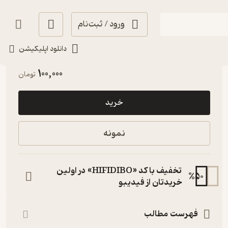
ورود / ثبت‌نام
دانلود اپلیکیشن
انگیزه‌بخش 🚀
(
2
)
3.8
(45)
100,000
تومان
خرید
نمونه
تخفیف با کد «HIFIDIBO» در اولین
%
50
خریدتان از فیدیبو
فهرست مطالب