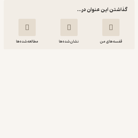
گذاشتن این عنوان در...
قفسه‌های من
نشان‌شده‌ها
مطالعه‌شده‌ها
وزن چیزها
جین کازز
عباس مخبر
نشر بان
انگیزه‌بخش 🚀
(
2
)
3.8
(45)
100,000
تومان