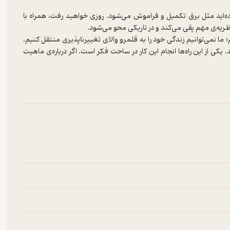
کرده‌اید مثل برق تکمیل و فراموش می‌شود. روزی خواهید رفت، همراه با
؛ ما نمی‌توانیم زندگی خود را به قلمرو والای تغییرناپذیری منتقل کنیم.
کی از این راه‌ها انجام این کار در ساحت فکر است. اگر درباره‌ی ماهیت
پردازید و سعی کنید بفهمید واقعا چیست، در این صورت وارد عرصه‌ی
برند. البته خودتان ماندگار نمی‌شوید، اما به‌نوعی فرجه‌ی فکری از چنگ
ندازید که با فرم عدالت سازگار باشد، و یا هنری سازگار با فرم زیبایی
ست؟ در ادامه‌ی مطالب کتاب، دوباره به موضوع ماندگاری بازمی‌گردم و به
این کار را آغاز کنیم.