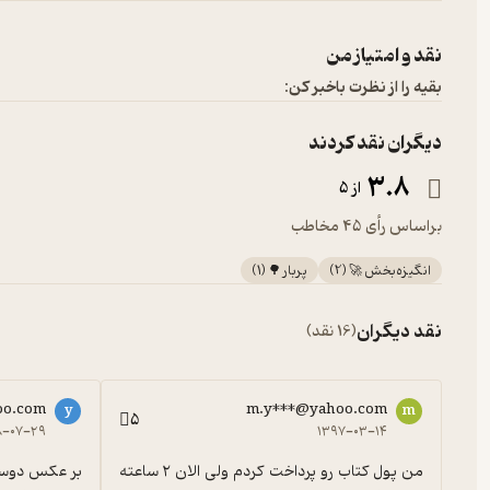
نقد و امتیاز من
بقیه را از نظرت باخبر کن:
دیگران نقد کردند
3.8
از 5
براساس رأی 45 مخاطب
انگیزه‌بخش 🚀
(
2
)
پربار 🌳
(
1
)
نقد دیگران
(16 نقد)
oo.com
m.y***@yahoo.com
y
m
5
۸-۰۷-۲۹
۱۳۹۷-۰۳-۱۴
من پول کتاب رو پرداخت کردم ولی الان ۲ ساعته 