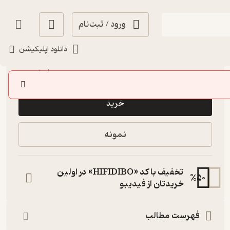
ورود / ثبت‌نام
دانلود اپلیکیشن
خوش‌خوان 📚
(
4
)
3.9
(1,184)
108,000
تومان
خرید
نمونه
تخفیف با کد «HIFIDIBO» در اولین
%
50
خریدتان از فیدیبو
فهرست مطالب