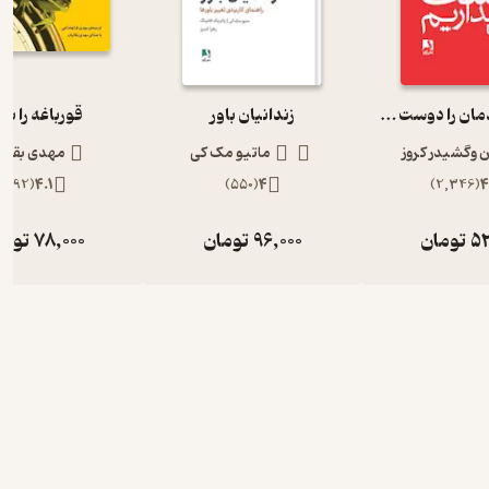
چگونه خودمان را دوست بداریم
زندانیان باور
قورباغه را بخ
 وگشیدر کروز
ماتیو مک کی
مهدی بقائی
)
192
(
4.1
)
550
(
4
)
2,346
(
4
52
تومان
96,000
تومان
78,000
توما