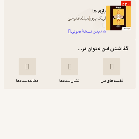
٪30
بازی ها
اریک برن
میلادفتوحی
شنیدن نسخۀ صوتی
گذاشتن این عنوان در...
قفسه‌های من
نشان‌شده‌ها
مطالعه‌شده‌ها
بازی ها
اریک برن
اسماعیل فصیح
ذهن‌آویز