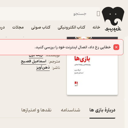
روابط اجتماعی
فیدیبو
کتاب الکترونیکی
روانشناسی
خانه
کتاب الکترونیکی
کتاب صوتی
مجلات
درس
کتاب بازی ها اثر اریک برن 
روانشناسی روابط انسانی
کتاب متنی
اریک برن
نویسنده
:
اسماعیل فصیح
مترجم
:
ذهن‌آویز
ناشر
:
دربارۀ بازی ها
شناسنامه
نقدها و امتیازها