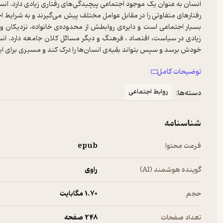
انسان به عنوان یک موجود اجتماعی پیچیدگی‌های رفتاری زیادی دارد. انسان
رفتارهای متفاوتی را در مقابل عوامل مختلف پیش می‌گیرند و به شرایط
بسیار اجتماعی است و دایره‌ی روابطش از محدوده‌ی خانواده، نزدیکان و 
زیادی در سیاست، اقتصاد ، فرهنگ و دیگر مسائل کلان جامعه دارد. انسا
خودش برسد و سپس بتواند بقیه‌ی انسان‌ها را درک کند و مسیری برای ایجا
توضیحات کامل
«تحلیل رفتار متقابل» را می‌توان کلید داشتن روابط انسانی سالم دانست.
روابط اجتماعی
دسته‌ها:
اصطلاحات روانشناسی درباره‌ی این مسئله بیشتر بدانید و راه حل‌های م
روابط انسانی
اثر اریک برن
راهنمای خوبی برای شما خواهد بود.
شناسنامه
فرمت محتوا
epub
گوینده هوشمند (AI)
راوی
کتاب بازی‌ها
حجم
1.۷۰ مگابایت
کتاب بازی ها روانشناسی روابط انسانی
کتابی روانشناسی نوشته
اریک بر
تعداد صفحات
248 صفحه
برن
در پیشگفتار کتابش گفته است که این کتاب در واقع ادامه‌ی کتاب دیگر او به نا