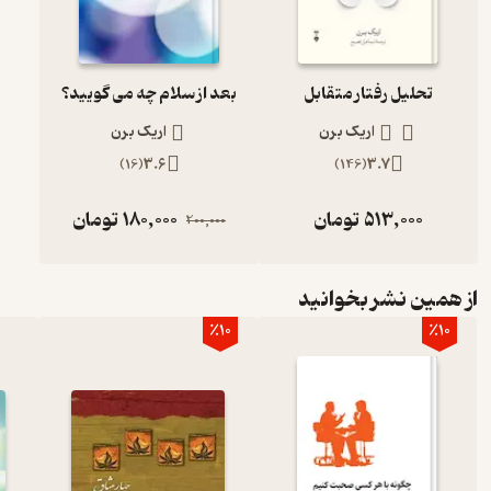
۲- بازیها؛ روانشناسی درمان گروهی
تحلیل رفتار متقابل
بعد از سلام چه می گویید؟
اریک برن
اریک برن
۳- اصول درمان گروهی
)
16
(
3.6
)
146
(
3.7
۴- بعد از سلام چه می‌گویید؟
513,000
تومان
180,000
تومان
200,000
مسئله قابل توجه این است که نظرات اریک برن بیش از روانشناسی در م
از همین نشر بخوانید
درباره‌ی تاثیر زبان بدن، گفت‌و گوی متقابل و شرایط انسان‌ها در واکنش 
٪10
٪10
نفع خودشان تغییر دهند.
اریک برن
سال ۱۹۷۰ در ۶۰ سالگی در آمریکا در گذشت.
اسماعیل فصیح؛ تهران تا تهران