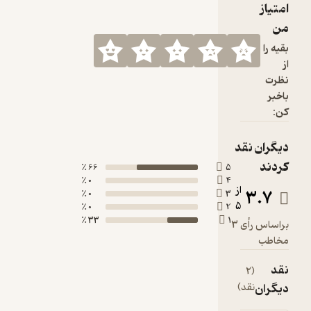
امتیاز
من
بقیه را
از
نظرت
باخبر
کن:
دیگران نقد
کردند
66 ٪
5
0 ٪
4
از
3.7
0 ٪
3
5
0 ٪
2
33 ٪
1
براساس رأی 3
مخاطب
نقد
(2
دیگران
نقد)