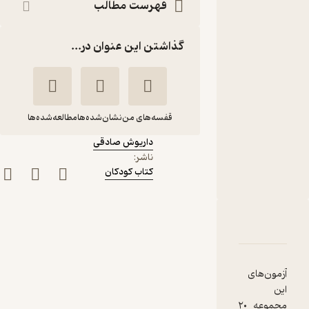
داریوش
فهرست مطالب
صادقی
گذاشتن این عنوان در...
نشر کتاب
کودکان
کتاب
متنی
قفسه‌های من
نشان‌شده‌ها
مطالعه‌شده‌ها
نویسنده
:
داریوش صادقی
ادراک شنیداری و درک
ناشر
:
کتاب کودکان
مطلب هوش و مهارت
های کودکان 7
داریوش صادقی
دربارۀ ادراک شنیداری و درک مطلب هوش و مهارت های کودکان 7
شناسنامه
نقدها و امتیازها
کتاب کودکان
آزمون‌های
3.7
(3)
این
63,000
مجموعه ۲۰
70,000
٪
10
تومان