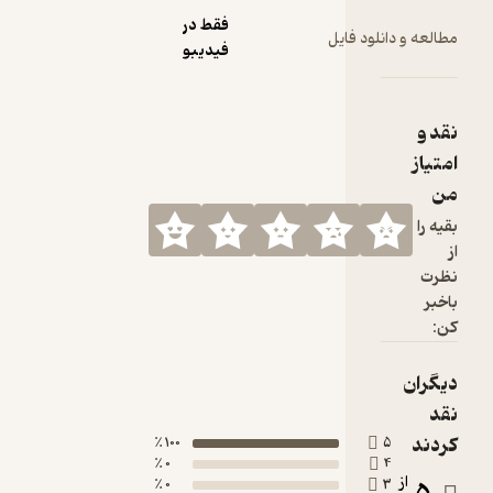
فقط در
ود فایل
فیدیبو
100 ٪
0 ٪
0 ٪