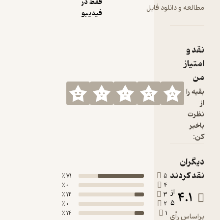
فقط در
مطالعه و دانلود فایل
فیدیبو
نقد و
امتیاز
من
بقیه را
از
نظرت
باخبر
کن:
دیگران
نقد کردند
71 ٪
5
0 ٪
4
از
4.1
14 ٪
3
5
0 ٪
2
14 ٪
1
براساس رأی