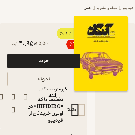
هنر
یبو
مجله و نشریه
4.1
کتاب آنگاه
(7)
40,950
45,500
٪
10
تومان
شماره 3 اثر
گروه
خرید
نویسندگان
مجله
نمونه
نویسنده
:
گروه نویسندگان
آنگاه
ناشر
:
تخفیف با کد
«HIFIDIBO» در
%
50
اولین خریدتان از
دربارۀ آنگاه شماره 3
شناسنامه
نقدها و امتیازها
فیدیبو