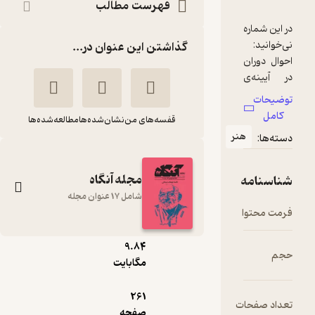
فهرست مطالب
در این شماره
گذاشتن این عنوان در...
احوال دوران
در آیینه‌ی
توضیحات
کامل
قفسه‌های من
نشان‌شده‌ها
مطالعه‌شده‌ها
جومه
هنر
دسته‌ها:
نارنجی،
رخساره
مجله آنگاه
شناسنامه
عشق به
شامل 17 عنوان مجله
زندگی
فرمت محتوا
pdf
لوطی آهنی،
9.۸۴
حجم
داش آکل
آنگاه شماره 3
مگابایت
گروه نویسندگان
قبرستان
261
بزرگ خاندان
تعداد صفحات
آنگاه
صفحه