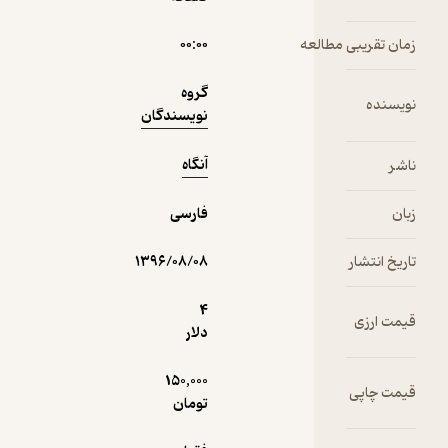
ایران
زمان تقریبی مطالعه
۰۰:۰۰
پیکان
4.1
(7)
حکایت نسل
40,950
45,500
٪
10
تومان
گروه
سوخته
نویسنده
نویسندگان
آنگاه
ناشر
نمونه
زبان
فارسی
تاریخ انتشار
۱۳۹۶/۰۸/۰۸
4
قیمت ارزی
دلار
150,000
قیمت چاپی
تومان