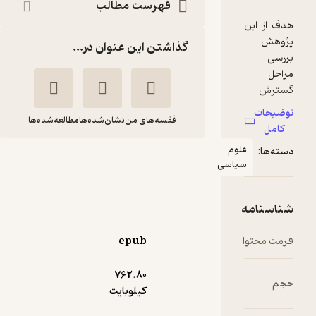
فهرست مطالب
گذاشتن این عنوان در...
قفسه‌های من
نشان‌شده‌ها
مطالعه‌شده‌ها
لوم
از جهاد تا خشونت
یاسی
مهدی بخشی شیخ احمد
انتشارات مناره
epub
5
(2)
762.۸۰
4,050
4,500
٪
10
تومان
کیلوبایت