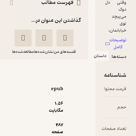
فهرست مطالب
گذاشتن این عنوان در...
قفسه‌های من
نشان‌شده‌ها
مطالعه‌شده‌ها
استان
هفت تا هفت تا
هالی گلدبرگ
آرزو
اسلن
احمی
epub
انتشارات پیدایش
1.۵۶
مگابایت
گیرا 🧲
(
2
)
4.7
(17)
123,480
411,600
٪
70
487
تومان
ت
صفحه