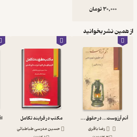
30,000
تومان
از همین نشر بخوانید
آنم آرزوست... در حقوق شهروندی
مکتب در فرایند تکامل
ا
رضا باقری
حسین مدرسی طباطبائی