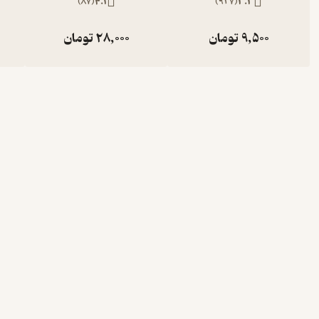
)
87
(
4.1
)
927
(
3.3
9,500
تومان
28,000
تومان