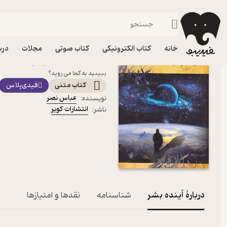
شعر فارسی
فیدیبو
کتاب الکترونیکی
ادبیات
شعر و نقد شعر
خانه
کتاب الکترونیکی
کتاب صوتی
مجلات
درس
کتاب آینده بشر اثر عباس ن
ببینید به کجا می روید؟
کتاب متنی
فیدی‌پلاس
عباس نصر
نویسنده
:
انتشارات کویر
ناشر
:
دربارۀ آینده بشر
شناسنامه
نقدها و امتیازها