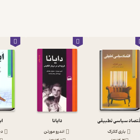
قتصاد سیاسی تطبیقی
دایانا
اب
باری کلارک
اندرو مورتن
دی