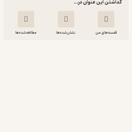
گذاشتن این عنوان در...
قفسه‌های من
نشان‌شده‌ها
مطالعه‌شده‌ها
من او را دوست داشتم
آنا گاوالدا
بهناز جعفری
نوین کتاب
اجرای روان 🎙️
(
5
)
3.9
(146)
97,300
139,000
٪
30
تومان
نمونه