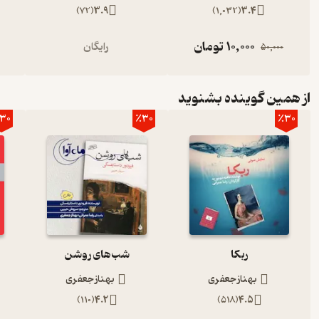
)
72
(
3.9
)
1,032
(
3.4
10,000
تومان
رایگان
50,000
از همین گوینده بشنوید
30
٪30
٪30
ربکا
شب‌های روشن
بهناز جعفری
بهناز جعفری
)
110
(
4.2
)
518
(
4.5