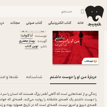
عاشقانه
فیدیبو
کتاب صوتی
داستان و رمان
داستان و رمان خارجی
کتاب صوتی من او را دوست 
خانه
کتاب الکترونیکی
کتاب صوتی
مجلات
درس
کتاب صوتی
آنا گاوالدا
نویسنده
:
بهناز جعفری
گوینده
:
نوین کتاب
ناشر
:
دربارۀ من او را دوست داشتم
شناسنامه
نقدها و امتی
زندگی پر از تضادهایی است که گاهی آنقدر بزرگ هستند که انسان را سر دور
را دوست داشتم یک قصه‌ی عاشقانه را روایت می‌کند. قصه‌ای که خوانن
قصه‌ی دیروز و امروز نیست. قصه‌ای است که در تاریخ همواره بوده و زند