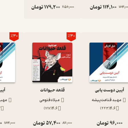
114,100
تومان
179,200
تومان
256,000
163,0
٪30
٪30
آیین دوست یابی
قلعه حیوانات
آیی
مهبد قناعت‌پیشه
میلادفتوحی
مهبد
7
)
717
(
4.6
)
443
(
4.6
96,000
تومان
57,400
تومان
00
163,000
82,000