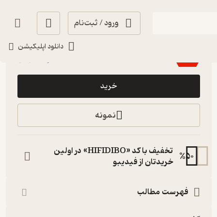
ورود / ثبت‌نام
اجرای روان 🎙️
(
5
)
3.9
(146)
دانلود اپلیکیشن
97,300
139,000
٪
30
تومان
خرید
نمونه
تخفیف با کد «HIFIDIBO» در اولین
%
50
خریدتان از فیدیبو
فهرست مطالب