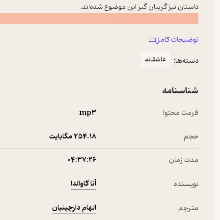
داستان نیز گریبان گیر این موضوع شده‌اند.
توضیحات کامل
عاشقانه
دسته‌ها:
شناسنامه
فرمت محتوا
mp۳
حجم
254.۱۸ مگابایت
مدت زمان
۰۴:۳۷:۲۶
آنا گاوالدا
نویسنده
الهام دارچینیان
مترجم