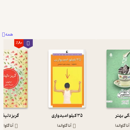
2
0
1
همه
٪80
گی بهتر
35 کیلو امیدواری
گریز دلپذیر
آنا گاوالدا
آنا گاوالدا
آنا گاوالدا