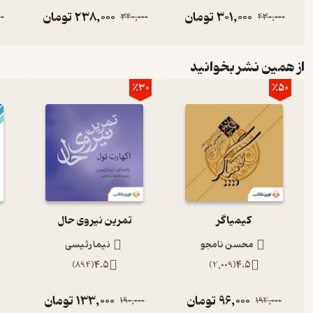
301,000
تومان
238,000
تومان
00
340,000
430,000
از همین نشر بخوانید
٪30
٪50
کیمیاگر
تمرین نیروی حال
محسن نامجو
نیما رئیسی
)
894
(
4.5
)
2,009
(
4.5
96,000
تومان
133,000
تومان
190,000
192,000