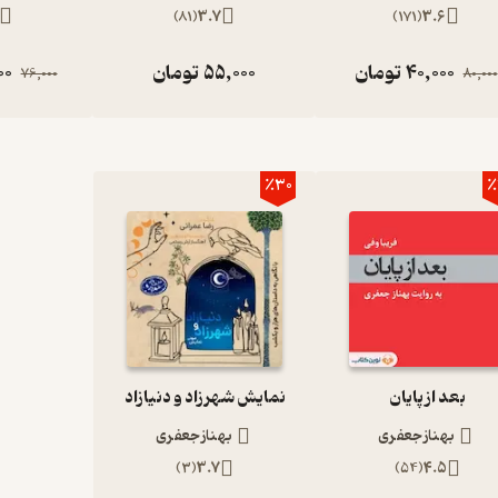
)
81
(
3.7
)
171
(
3.6
40,000
تومان
55,000
تومان
00
76,000
80,000
٪30
٪
بعد از پایان
نمایش شهرزاد و دنیازاد
بهناز جعفری
بهناز جعفری
)
3
(
3.7
)
54
(
4.5