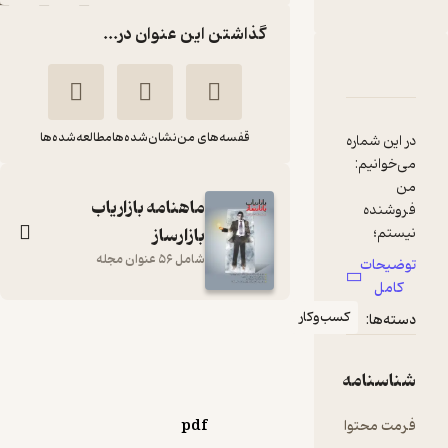
گذاشتن این عنوان در...
دربارۀ ماهنامه بازاریاب بازارساز شماره 33
شناسنامه
نقدها و امتیازها
قفسه‌های من
نشان‌شده‌ها
مطالعه‌شده‌ها
در این شماره
می‌خوانیم:
من
ماهنامه بازاریاب
فروشنده
بازارساز
نیستم؛
مشاور
شامل 56 عنوان مجله
توضیحات
فروش شما
کامل
هستم
کسب‌وکار
دسته‌ها:
فروش
ماهنامه بازاریاب
سالم در بدن
بازارساز شماره 33
سالم
شناسنامه
گروه نویسندگان
تکنیک‌های
فروش در
فرمت محتوا
pdf
انتشارات بازاریابی
داروخانه‌ها