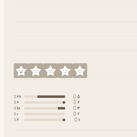
68 ٪
5
6 ٪
4
18 ٪
3
0 ٪
2
6 ٪
1