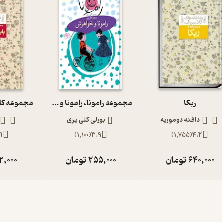
ربکا
مجموعه رامونا، رامونا و خواهرش جلد 1
دافنه دوموریه
بورلی کلی یری
1
)
1,100
(
3.9
)
1,755
(
4.2
640,000
تومان
255,000
تومان
2,000