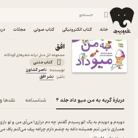
داستان
فیدیبو
کتاب الکترونیکی
کودک
خانه
کتاب الکترونیکی
کتاب صوتی
مجلات
درس
افق
مجموعه اتل متل ترانه شعرهای کودکانه
کتاب متنی
ناصر کشاورز
نویسنده
:
نشر افق
ناشر
:
دربارۀ گربه به من میو داد جلد 4
شناسنامه
نقدها و 
دویدم و دویدم به یک اتو رسیدم گفتم: چه دم درازی! می‌آی من و تو بازی؟ 
همبازی با من تنم همیشه داغه یه چشم دارم چراغه پیف می‌کنم پاف می
داستان