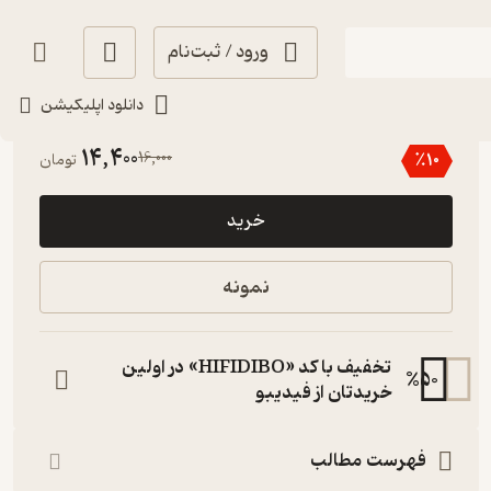
ورود / ثبت‌نام
دانلود اپلیکیشن
خوش‌خوان 📚
(
1
)
4.3
(16)
14,400
16,000
٪
10
تومان
خرید
نمونه
تخفیف با کد «HIFIDIBO» در اولین
%
50
خریدتان از فیدیبو
فهرست مطالب