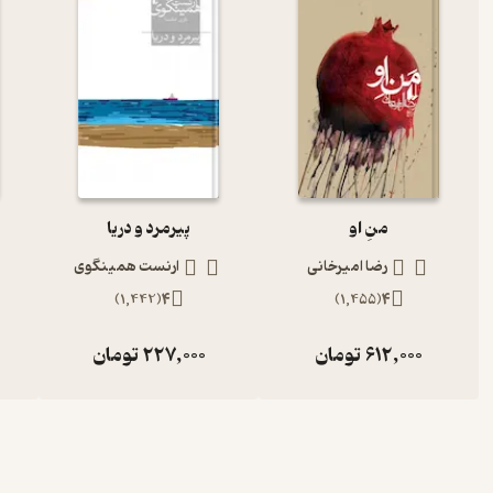
منِ او
پیرمرد و دریا
رضا امیرخانی
ارنست همینگوی
)
1,442
(
4
)
1,455
(
4
612,000
تومان
227,000
تومان