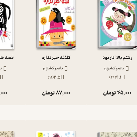
رفتم بالا انار بود
کلاغه خبر نداره
قصه های
ناصر کشاورز
ناصر کشاورز
نا
)
11
(
3.5
)
12
(
4.1
45,000
تومان
87,000
تومان
,000