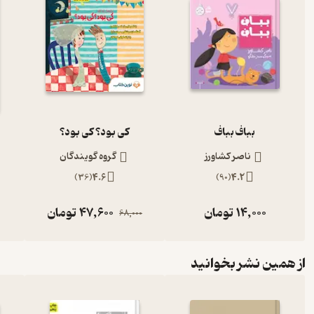
بباف بباف
کی بود؟ کی بود؟
ناصر کشاورز
گروه گویندگان
)
36
(
4.6
)
90
(
4.2
14,000
تومان
47,600
تومان
68,000
از همین نشر بخوانید