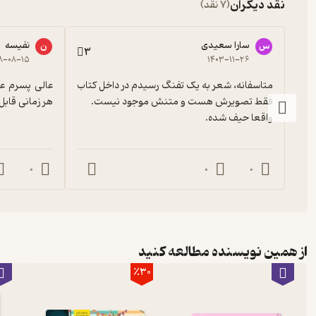
نقد دیگران
(7 نقد)
سارا سعیدى
نفیسه
س
ن
3
۸-۰۸-۱۵
۱۴۰۳-۱۱-۲۶
متاسفانه، شعر به یک تفنگ رسیدم در داخل کتاب 
هر زمانی قاب
واقعا حیف شده.
0
0
0
از همین نویسنده مطالعه کنید
٪30