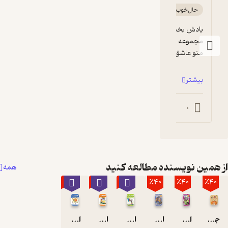
حال‌خوب‌کن ✨
یادش بخیر عملا اولین رمانهایی که خوندم همین 
هستند: استینک، ج
مجموعه جودی دمدمی بود و همین مجموعه 
منو عاشق کتابخونی کرد. البته نسخه ای که ...
بیشتر
بیشتر
0
2
0
0
همین نویسنده مطالعه کنید
همه
٪10
٪10
٪10
٪40
٪40
٪40
جودی و فهرست آرزوها
استینک دمدمی در جست و جوی بزرگ ترین کشف قرن
استینک دمدمی در سوپرتُندَر
استینک و بو گندوترین کفش های کتانی دنیا!
استینک و سفر عجیب و غریب با موش های صحرایی گینه ای!
استینک و آبنبات های دندان شکن و باورنکردنی!