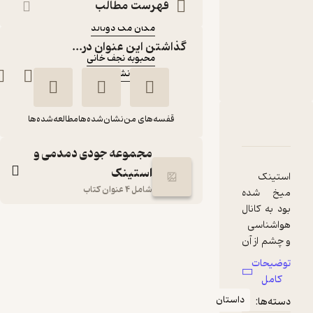
فهرست مطالب
نویسنده
:
مگان مک دونالد
مترجم
:
گذاشتن این عنوان در...
محبوبه نجف خانی
نشر افق
ناشر
:
قفسه‌های من
نشان‌شده‌ها
مطالعه‌شده‌ها
دربارۀ تعطیلات خوش کریسمس جلد 1
شناسنامه
نقدها و امتیازها
مجموعه جودی دمدمی و
استینک
استینک
شامل 4 عنوان کتاب
میخ شده
بود به کانال
تعطیلات خوش
هواشناسی
و چشم از آن
کریسمس جلد 1
برنمی‌داشت
مگان مک
محبوبه نجف
توضیحات
که یک‌دفعه
دونالد
خانی
کامل
از توی ایوانِ
داستان
دسته‌ها:
خانه، صدای
نشر افق