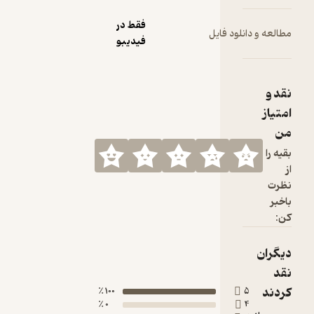
فقط در
ود فایل
فیدیبو
100 ٪
0 ٪