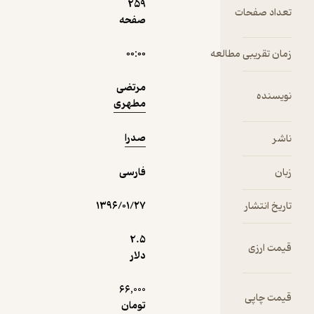
259
ت
صفحه
دریافت از
نمونه
مطالعه
۰۰:۰۰
فیدی‌پلاس!
مرتضی
مطهری
صدرا
فارسی
۱۳۹۶/۰۱/۲۷
2.۵
دلار
66,000
تومان