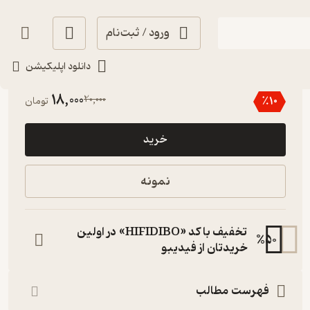
ورود / ثبت‌نام
دانلود اپلیکیشن
انگیزه‌بخش 🚀
(
1
)
4.5
(2)
18,000
20,000
٪
10
تومان
خرید
نمونه
تخفیف با کد «HIFIDIBO» در اولین
%
50
خریدتان از فیدیبو
فهرست مطالب