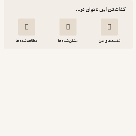
گذاشتن این عنوان در...
قفسه‌های من
نشان‌شده‌ها
مطالعه‌شده‌ها
بوطیقای سه گانی و مسائل آن
علیرضا فولادی
گفتمان اندیشه‌ معاصر
انگیزه‌بخش 🚀
(
1
)
4.5
(2)
18,000
20,000
٪
10
تومان