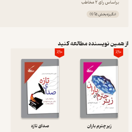
براساس رأی 2 مخاطب
انگیزه‌بخش 🚀
(
1
)
از همین نویسنده مطالعه کنید
٪10
٪10
زیر چترم باران
صدای تازه