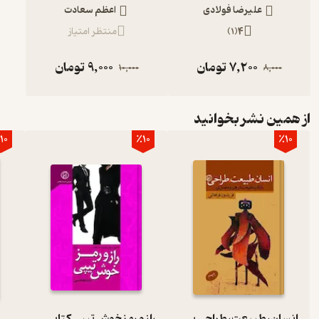
علیرضا فولادی
اعظم سعادت
4
(
1
)
منتظر امتیاز
7,200
تومان
9,000
تومان
10,000
8,000
از همین نشر بخوانید
10
٪10
٪10
انسان، طبیعت، طراحی بازتاب طبیعت در هنر و معماری
راز و رمز خوش تیپی کتابی برای جذاب تر شدن
ف