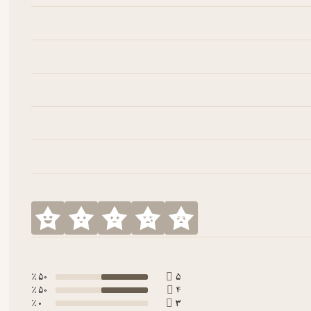
50 ٪
5
50 ٪
4
0 ٪
3