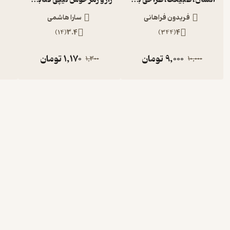
فریدون فراهانی
سارا هاشمی
)
14
(
3.4
)
344
(
4
9,000
تومان
1,170
تومان
1,300
10,000