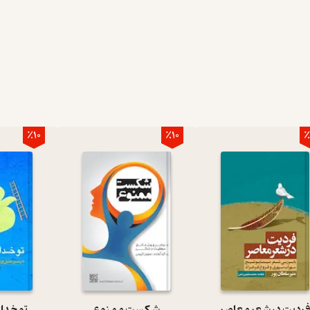
٪10
٪10
٪
ردیت در شعر معاصر
شکست ممنوع
تو خدا