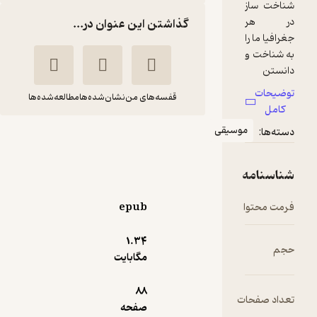
ز
گذاشتن این عنوان در...
ا
و
قفسه‌های من
نشان‌شده‌ها
مطالعه‌شده‌ها
موسیقی
تار
رضاجدیدی
ر
ه
رهی
ا
epub
ه
2,800
1.۳۴
4.7
(9)
تومان
مگابایت
88
و
ات
صفحه
ن