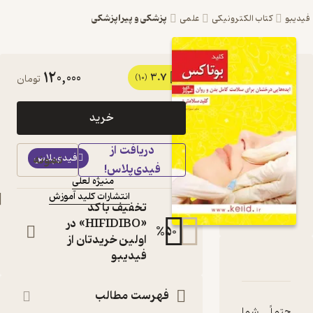
پزشکی و پیراپزشکی
ترونیکی
علمی
120,000
3.7
کتاب کلید بوتاکس اثر
(10)
تومان
منیژه لعلی نشر
خرید
انتشارات کلید آموزش
دریافت از
کتاب
فیدی‌پلاس
نمونه
متنی
فیدی‌پلاس!
منیژه لعلی
نویسنده
:
انتشارات کلید آموزش
ناشر
:
تخفیف با کد
«HIFIDIBO» در
%
50
اولین خریدتان از
فیدیبو
د بوتاکس
امه
دها و امتیازها
فهرست مطالب