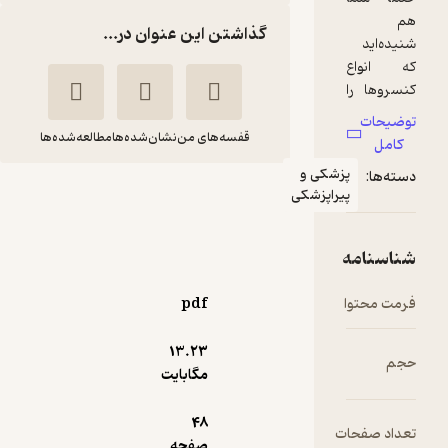
گذاشتن این عنوان در...
قفسه‌های من
نشان‌شده‌ها
مطالعه‌شده‌ها
زشکی و
یراپزشکی
کلید بوتاکس
منیژه لعلی
انتشارات کلید آموزش
pdf
120,000
3.7
(10)
تومان
13.۲۳
مگابایت
48
ت
دریافت از
صفحه