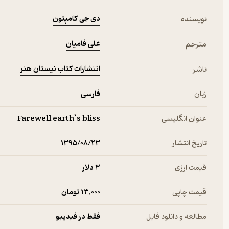
دی جی کامپتون
نویسنده
علی فامیان
مترجم
انتشارات کتاب نیستان هنر
ناشر
زبان
فارسی
عنوان انگلیسی
Farewell earth`s bliss
تاریخ انتشار
۱۳۹۵/۰۸/۲۳
قیمت ارزی
3 دلار
قیمت چاپی
13,000 تومان
مطالعه و دانلود فایل
فقط در فیدیبو