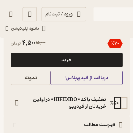
ورود / ثبت‌نام
دانلود اپلیکیشن
4.2
(6)
4,500
15,000
٪
70
تومان
خرید
دریافت از فیدی‌پلاس!
نمونه
تخفیف با کد «HIFIDIBO» در اولین
%
50
خریدتان از فیدیبو
فهرست مطالب