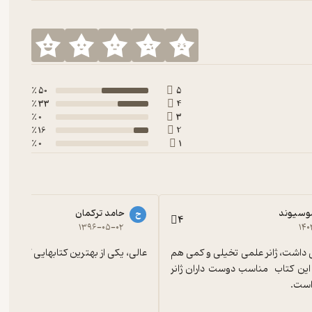
50 ٪
5
33 ٪
4
0 ٪
3
16 ٪
2
0 ٪
1
وسیوند
حامد ترکمان
ح
4
۱۳۹۶-۰۵-۰۲
۱۴۰
داستان جالبی داشت، ژانر علمی تخیلی و کمی هم 
عالی، یکی از بهترین کتابهایی که در این
روانشناسانه، این کتاب  مناسب دوست داران ژانر 
است.