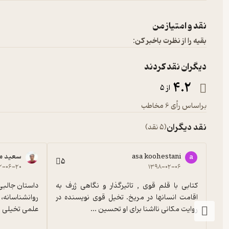
نقد و امتیاز من
بقیه را از نظرت باخبر کن:
دیگران نقد کردند
4.2
از 5
براساس رأی 6 مخاطب
نقد دیگران
(5 نقد)
asa koohestani
سعید م
a
5
۲-۰۶-۲۰
۱۳۹۸-۰۲-۰۶
کتابی با قلم قوی , تاثیرگذار و نگاهی ژرف به 
اقامت انسانها در مریخ. تخیل قوی نویسنده در 
روایت مکانی نااشنا برای او تحسین ...
علمی تخیلی 