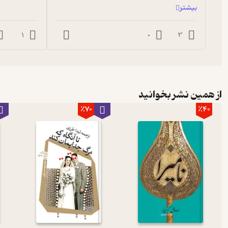
بیشتر
1
0
3
از همین نشر بخوانید
٪70
٪40