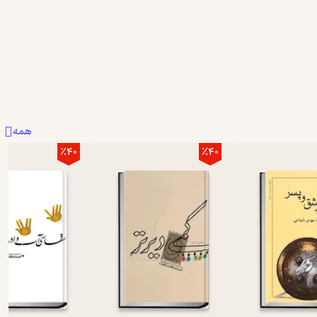
1
0
2
همه
٪40
٪40