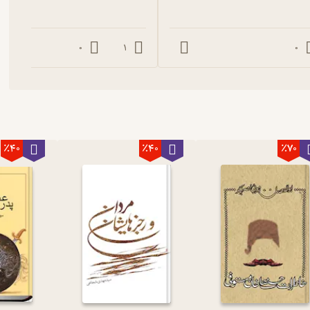
0
1
0
٪40
٪40
٪70