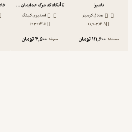
نامیرا
تا آنگاه که مرگ جدایمان کند
صادق کرمیار
استیون کینگ
)
234
(
3.5
)
1,903
(
3.9
111,600
تومان
4,500
تومان
15,000
186,000