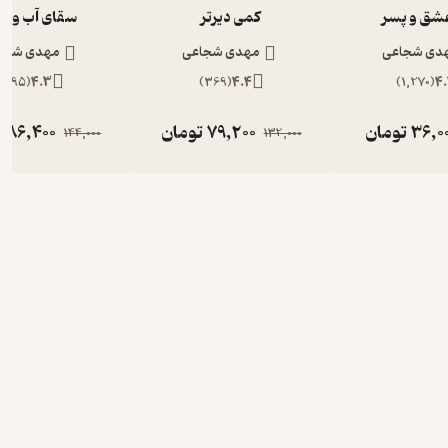
عشق و پسر
کمی دیرتر
سقای آب و ا
دی شجاعی
مهدی شجاعی
مهدی شجا
)
895
(
4.3
)
369
(
4.4
)
1,270
(
4.
36,0
تومان
79,200
تومان
86,400
ت
144,000
132,000