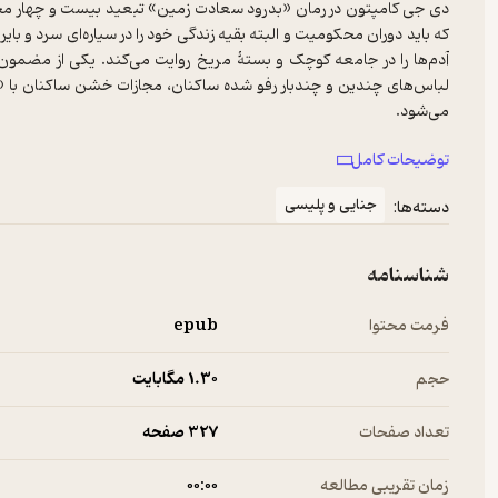
دی جی کامپتون در رمان «بدرود سعادت زمین» تبعید بیست و چهار مح
که باید دوران محکومیت و البته بقیه زندگی خود را در سیاره‌ای سرد و
آدم‌ها را در جامعه کوچک و بستۀ مریخ روایت می‌‌کند. یکی از مضمو
لباس‌های چندین و چندبار رفو شده ساکنان، مجازات خشن ساکنان با «ه
فصل شکار خرگوش (تنها موجود زنده مریخ که بیشتر به موش می‌ما
توضیحات کامل
خواندنی‌ترین بخش‌های کتاب به شمار می‌آید. با اینکه این رمان در رده 
پیچیدگی ذهنی و رفتاری شخصیت‌ها، بهتراست آن را اثری روان‌شناختی 
جنایی و پلیسی
دسته‌ها:
شناسنامه
فرمت محتوا
epub
حجم
1.۳۰ مگابایت
تعداد صفحات
327 صفحه
زمان تقریبی مطالعه
۰۰:۰۰