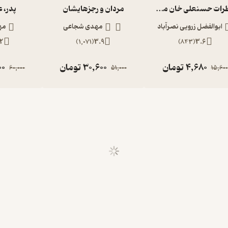
خاطرات حسنعلی خان مستوفی
مردان و رجزهایشان
پدر، 
ابوالفضل زرویی نصرآباد
مهدی شجاعی
مه
2
)
1,071
(
3.9
)
843
(
3.6
4,680
تومان
30,600
تومان
00
60,000
51,000
15,600