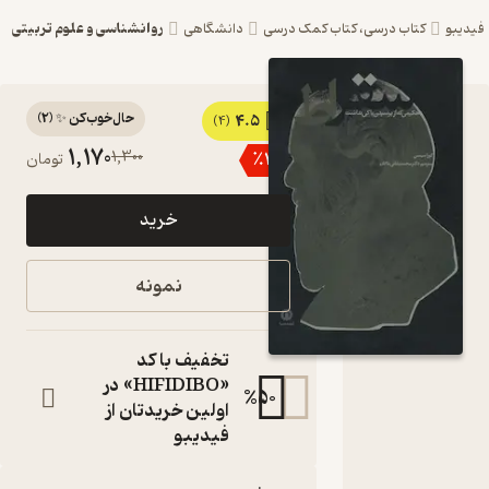
روانشناسی و علوم تربیتی
و
کتاب درسی، کتاب کمک درسی
دانشگاهی
حال‌خوب‌کن ✨
(
2
)
4.5
کتاب سقراط،
(4)
1,170
1,300
٪
10
تومان
حکیمی که از
پرسیدن باکی
خرید
نداشت اثر
کورا میسن
نمونه
نشر
انتشارات
تخفیف با کد
قصیده‌سرا
«HIFIDIBO» در
%
50
اولین خریدتان از
کتاب
فیدیبو
متنی
نویسنده
: