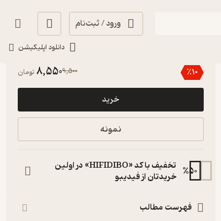
ورود / ثبت‌نام
دانلود اپلیکیشن
2.8
(5)
8,550
9,500
٪
10
تومان
خرید
نمونه
تخفیف با کد «HIFIDIBO» در اولین
%
50
خریدتان از فیدیبو
فهرست مطالب