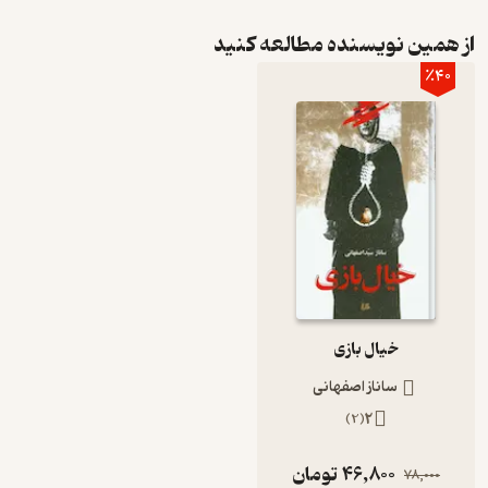
از همین نویسنده مطالعه کنید
٪40
خیال بازی
ساناز اصفهانی
)
2
(
2
46,800
تومان
78,000