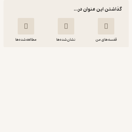
گذاشتن این عنوان در...
قفسه‌های من
نشان‌شده‌ها
مطالعه‌شده‌ها
خیابان گاندی
ساناز اصفهانی
انتشارات حوض نقره
2.8
(5)
8,550
9,500
٪
10
تومان