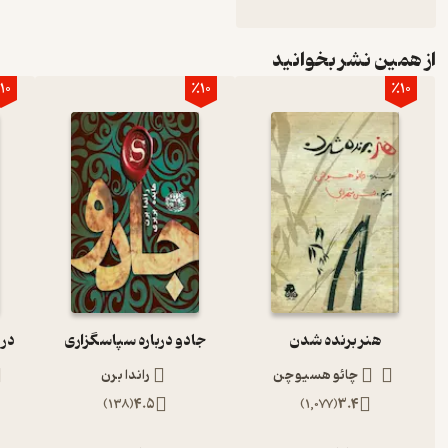
از همین نشر بخوانید
10
٪10
٪10
هنر برنده شدن
جادو درباره سپاسگزاری
در
چائو هسیو چن
راندا برن
)
138
(
4.5
)
1,077
(
3.4