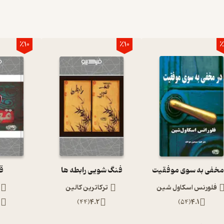
٪10
٪10
٪
 مخفی به سوی موفقیت
فنگ شویی رابطه ها
ق
فلورنس اسکاول شین
ترکاترین کالین
3
)
44
(
4.2
)
54
(
4.1