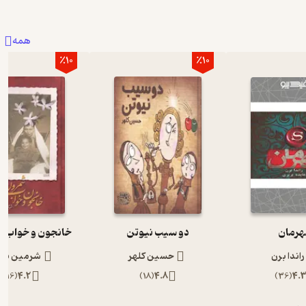
همه
٪10
٪10
هرمان
دو سیب نیوتن
خانجون و خواب 
راندا برن
حسین کلهر
شرمین ناد
)
16
(
4.2
)
18
(
4.8
)
36
(
4.