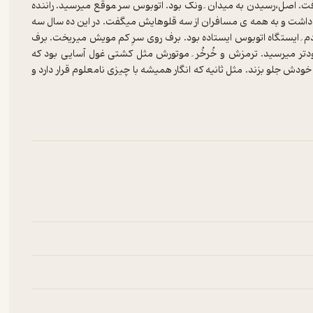
فت. اصل،رسیدن به میدان ِ ونک بود. اتوبوس سر ِموقع میرسید. راننده
شت و به همه ی مسافران از سه قلوهایش میگفت. در این ده سال سه
دم ِ ایستگاه اتوبوس ایستاده بود. برف روی سرِ کم مویش میریخت. برف
زودتر میرسید. ترمزش و خُرخُر ِ موتورش مثل کشتی غول آسایی بود که
خودش جلو بزند. مثل ثانیه که انگار همیشه با چیزی نامعلوم قرار دارد و
 میدود. یکسان. هموار. همیشه. تیک تیک. ثانیه. فکر کرد پیچ و مهره های
 به خانه برود تشک را بردارد و روغن به فنرهای تخت بزند خوب میشود،
ند. از دور اتوبوس را دید که می آید. مثل ورود ِ نعش کشی بی جنازه،