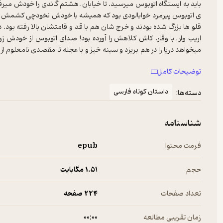
باید به ایستگاه اتوبوس میرسید. تا خیابان ِ هشتم گاندی را خودش میر
ی اتوبوس پیرمرد خوابالودی بود که همیشه با خودش نخودچی کشمش دا
قلو ها بزرگ شده بودند و خرج شان هم با قد و قامتشان بالا رفته بود. 
اریب وار ِ با وقار. کاش کلاهش را آورده بود! صدای اتوبوس از خودش 
میخواهد دریا را در هم بریزد و سینه خیز و با عجله تا مقصدی نامعلوم از 
سر ِ فرار به دور زدن دارد و دارد چیزی را دور میزند از چیزی میگریزد و
توضیحات کامل
این اتوبوس هم مثل ِ فنرِ تخت خوابش تعمیر لازم دارند. شاید اگر امشب
یک کار نو میکند، یک فرسودگی را مرهم مینهد، یک صدای عادت را خفه میک
داستان کوتاه فارسی
دسته‌ها:
وسط ِ خیابانی بی آدم و خاموش.
شناسنامه
فرمت محتوا
epub
حجم
1.۵۱ مگابایت
تعداد صفحات
224 صفحه
زمان تقریبی مطالعه
۰۰:۰۰