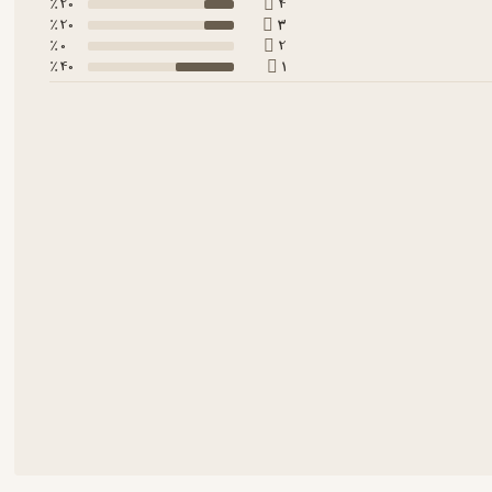
20 ٪
4
20 ٪
3
0 ٪
2
40 ٪
1