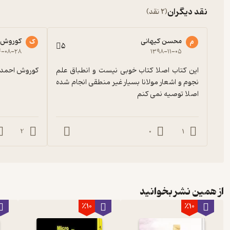
نقد دیگران
(2 نقد)
محسن کیهانی
کوروش 
م
ک
5
۴-۰۸-۲۸
۱۳۹۸-۱۱-۰۵
این کتاب اصلا کتاب خوبی نیست و انطباق علم 
کوروش احمد
نجوم و اشعار مولانا بسیار غیر منطقی انجام شده 
اصلا توصیه نمی کنم
2
0
1
از همین نشر بخوانید
٪10
٪10