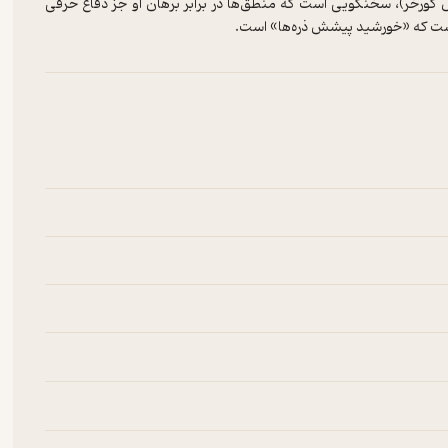
ش گورخر)، سخنگویی است که منطق‌ها در برابر برهان او جز دفاع حرفی‌
است که «خورشید پیشش ذره‌ها» است.