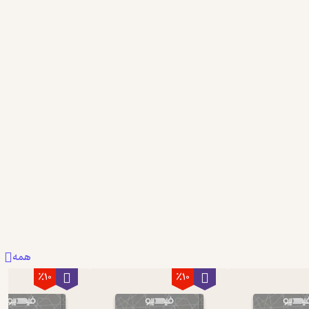
همه
٪10
٪10