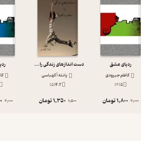
ردپای عشق
دست­ اندازهای زندگی را ساده رد کنیم!
ردپ
کاظم جیرودی
پانته ­آ کهباسی
کا
)
5
(
4.2
)
4
(
5
1,800
تومان
1,350
تومان
0
2,000
1,500
2,000