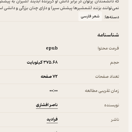
که دانشمندان پرتوان در برابر دانش او گریزنده ابدیند (شیران به پیش
نمی‌توانند بزنند (شمشیرها پیشش سپر) و دارای چنان بزرگی و دانشی 
شعر فارسی
دسته‌ها:
شناسنامه
فرمت محتوا
epub
حجم
375.۶۸ کیلوبایت
تعداد صفحات
72 صفحه
زمان تقریبی مطالعه
۰۰:۰۰
ناصر افشاری
نویسنده
فرادید
ناشر