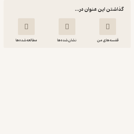
گذاشتن این عنوان در...
قفسه‌های من
نشان‌شده‌ها
مطالعه‌شده‌ها
نجوم در آینه ی عرفان
ناصر افشاری
فرادید
4.9
(7)
2,880
3,200
٪
10
تومان