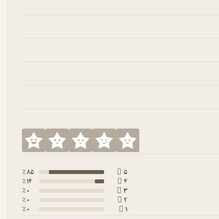
85 ٪
5
14 ٪
4
0 ٪
3
0 ٪
2
0 ٪
1