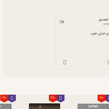
احمدی
5
۱۳۹
ی خیلی خوب
0
٪10
٪10
٪10