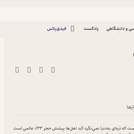
ی و دانشگاهی
پادکست
فیدی‌پلاس
 اثر ناصر افشاری نشر
زها
شمس دارای ژرفا و گستردگی دانش و عرفان شگفت‌آوری است، زاهدی است که ذره‌‌‌ای به‌دنیا‌ نمی‌نگرد (بُد لعل‌ها پیشش حجر ۳۳)، عالمی است