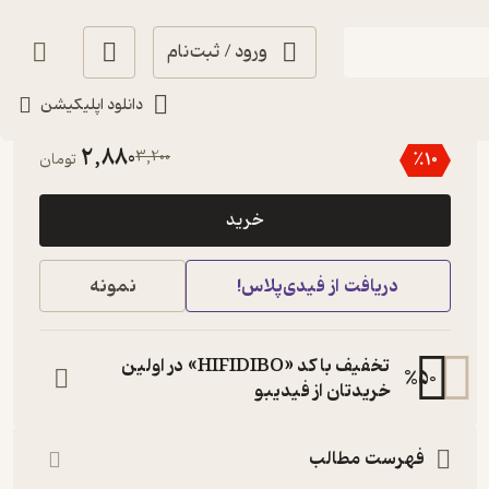
ورود / ثبت‌نام
دانلود اپلیکیشن
4.9
(7)
2,880
3,200
٪
10
تومان
خرید
دریافت از فیدی‌پلاس!
نمونه
تخفیف با کد «HIFIDIBO» در اولین
%
50
خریدتان از فیدیبو
فهرست مطالب