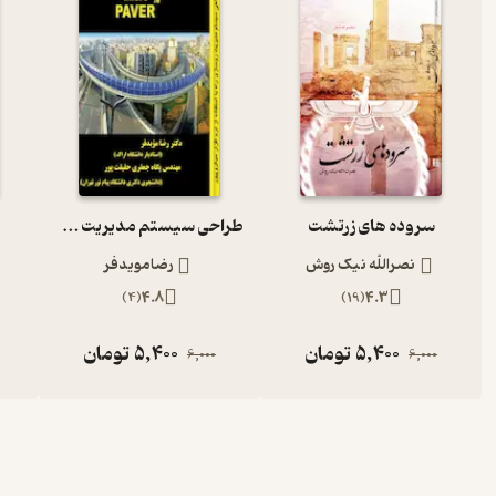
سروده های زرتشت
طراحی سیستم مدیریت روسازی راه با استفاده از نرم افزار میکروپیور
نصرالله نیک روش
رضامویدفر
)
4
(
4.8
)
19
(
4.3
5,400
تومان
5,400
تومان
6,000
6,000