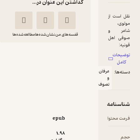
گذاشتن این عنوان در...
نقل است از
مولوی،
شاعر و
قفسه‌های من
نشان‌شده‌ها
مطالعه‌شده‌ها
صوفی اهل
قونیه:
«هفت شهر
تذکرةالاولیاء
توضیحات
عشق را عطّار
کامل
فریدالدین عطار نیشابوری
گشت ما
عرفان
دسته‌ها:
هنوز اندر
فیدیبو
و
خم یک
تصوف
کوچه‌ایم»
آموزنده 🦉
(
5
)
4.6
(497)
شناسنامه
رایگان
این بیت
نشان‌دهنده‌
فرمت محتوا
epub
ی آوازه‌ی
بلند عارفي
1.۹۸
حجم
بزرگ است