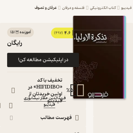
عرفان و تصوف
بو
کتاب الکترونیکی
فلسفه و عرفان
آموزنده 🦉
(
5
)
4.6
کتاب
(497)
رایگان
تذکرةالاولیاء اثر
فریدالدین عطار
در اپلیکیشن مطالعه کن!
نیشابوری نشر
فیدیبو
تخفیف با کد
کتاب متنی
«HIFIDIBO» در
%
50
نویسنده
:
اولین خریدتان از
فریدالدین عطار نیشابوری
فیدیبو
فیدیبو
ناشر
:
فهرست مطالب
دربارۀ تذکرةالاولیاء
شناسنامه
نقدها و امتیازها
بریده‌های کتاب