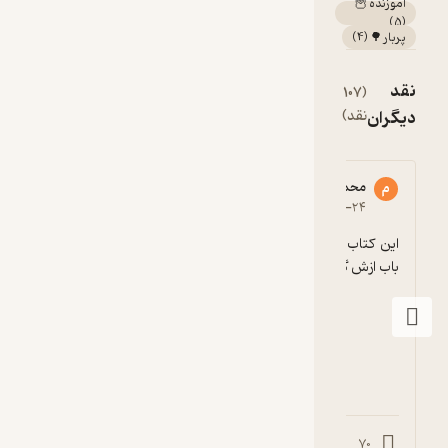
آموزنده 🦉
)
5
(
پربار 🌳
(
4
)
نقد
(107
مشاهده
دیگران
نقد)
همه
درباره کتاب
تذکرةالاولیا
ء
محمد قدرتی
91268****8
م
9
5
۱۳۹۸-۱۱-۲۷
۱۳۹۴-۰۷-۲۴
این کتاب ۷۲ باب داره در حالیکه شما حدود سی 
کتاب
باب ازش گذاشتید. لطفا کاملش رو بذارید
تذکرةالاولیا
ء
اثر
دار...
جاودانه‌ی
فريدالدين
عطار
نيشابوری
بیشتر
است که
شرح‌حال
0
17
1
70