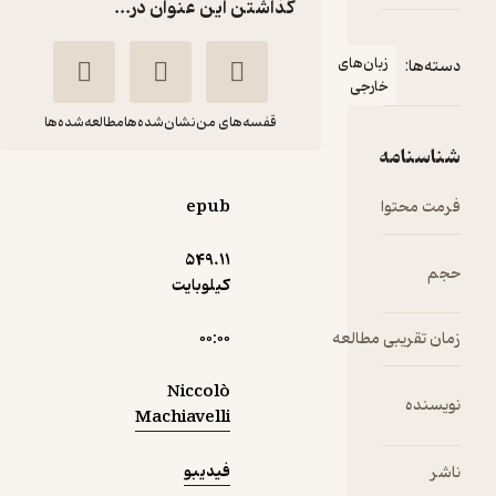
گذاشتن این عنوان در...
زبان‌های
دسته‌ها:
خارجی
قفسه‌های من
نشان‌شده‌ها
مطالعه‌شده‌ها
شناسنامه
The Prince
فرمت محتوا
epub
Niccolò Machiavelli
549.۱۱
فیدیبو
حجم
کیلوبایت
زمان تقریبی مطالعه
۰۰:۰۰
گیرا 🧲
(
1
)
4.7
(6)
رایگان
Niccolò
نویسنده
Machiavelli
فیدیبو
ناشر