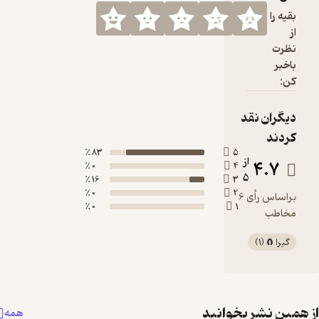
بقیه را
از
نظرت
باخبر
کن:
دیگران نقد
کردند
83 ٪
5
از
4.7
0 ٪
4
5
16 ٪
3
0 ٪
2
براساس رأی 6
0 ٪
1
مخاطب
گیرا 🧲
(
1
)
همین نشر بخوانید
همه