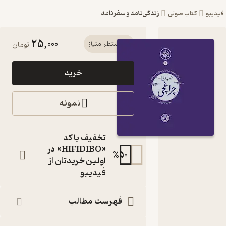
زندگی‌نامه و سفرنامه
یبو
کتاب صوتی
25,000
کتاب
منتظر امتیاز
تومان
صوتی
خرید
نیمه
پنهان ماه
نمونه
جلد 9 اثر
مهدیه
تخفیف با کد
داوودی
«HIFIDIBO» در
%
50
اولین خریدتان از
شهید ولی ا...
فیدیبو
چراغچی
مسجدی به
روایت تهمینه
فهرست مطالب
عرفانیان
امیدوار، همسر
شهید