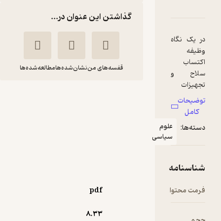
اعی
متیازها
گذاشتن این عنوان در...
قفسه‌های من
نشان‌شده‌ها
مطالعه‌شده‌ها
اکتساب دفاعی
لاکسمن کومار
قاسم
بهیرا
فولادی
مؤسسه آموزشی و تحقیقاتی
صنایع دفاعی
70,000
منتظر امتیاز
تومان
pdf
8.۳۳