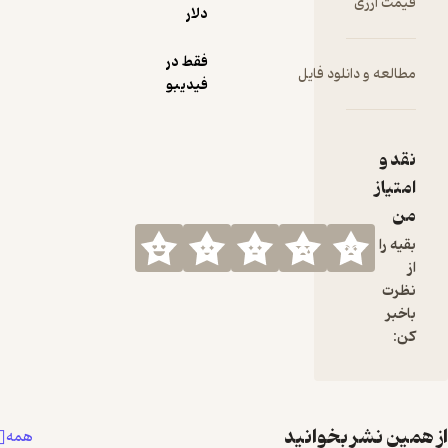
دلار
فقط در
فیدیبو
د
همه