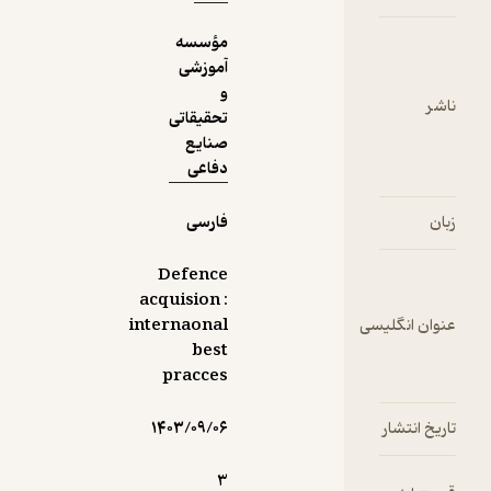
مؤسسه
آموزشی
و
تحقیقاتی
صنایع
دفاعی
فارسی
Defence
acquision :
internaonal
best
pracces
۱۴۰۳/۰۹/۰۶
3