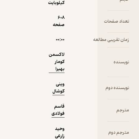
کیلوبایت
نمونه
608
صفحه
۰۰:۰۰
لاکسمن
کومار
بهیرا
وینی
کوشال
قاسم
فولادی
وحید
زارعی