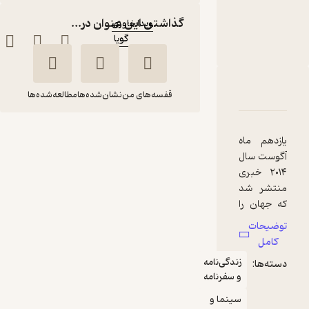
مترجم
:
گذاشتن این عنوان در...
ویدا خاوری
گویا
ناشر
:
دربارۀ رابین ویلیامز
شناسنامه
نقدها و امتیازها
قفسه‌های من
نشان‌شده‌ها
مطالعه‌شده‌ها
رابین ویلیامز
یازدهم ماه
امیلی هربرت
ویدا خاوری
آگوست سال
۲۰۱۴ خبری
گویا
منتشر شد
که جهان را
به شوک
60,000
توضیحات
منتظر امتیاز
تومان
عمیقی فرو
کامل
برد. جنازه ی
زندگی‌نامه
دسته‌ها:
رابین
و سفرنامه
ویلیامز،
برنده جایزه
سینما و