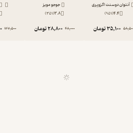
آنتوان دوسنت اگزوپری
جوجو مویز
)
351
(
3.8
)
951
(
4.4
35,100
تومان
28,800
تومان
0
127,500
48,000
58,50