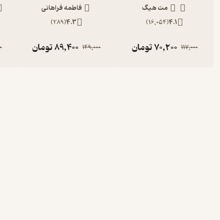
مت هیگ
فاطمه فراهانی
)
289
(
4.3
)
16,054
(
4.1
70,200
تومان
89,400
تومان
0
149,000
117,000