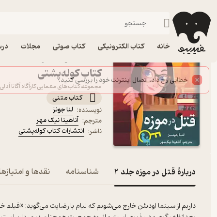
فانتزی
فیدیبو
کتاب الکترونیکی
نوجوان
داستان و رمان
خانه
کتاب الکترونیکی
کتاب صوتی
مجلات
درس
کتاب
کتاب کوله‌پشتی
مجموعه کتاب‌های معمایی کارآگاه آگاتا آدلی
کتاب متنی
لنا جونز
نویسنده
:
آناهیتا نیک مهر
مترجم
:
انتشارات کتاب کوله‌پشتی
ناشر
:
دربارۀ قتل در موزه جلد 2
شناسنامه
نقدها و امتیازها
داریم از سینما اودیئن خارج می‌شویم که لیام با رضایت می‌گوید: «فیلم خ