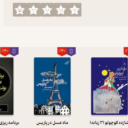
٪40
٪40
٪
ازده کوچولو (3 زبانه)
ماه عسل در پاریس