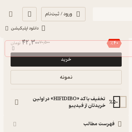
ورود / ثبت‌نام
دانلود اپلیکیشن
منتظر امتیاز
42,300
70,500
٪
40
تومان
خرید
نمونه
تخفیف با کد «HIFIDIBO» در اولین
%
50
خریدتان از فیدیبو
فهرست مطالب