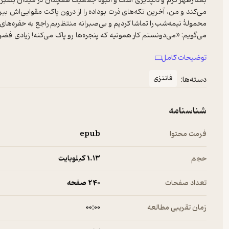
بعدازظهر گرم و دلپذیری است و انبوه جمعیت همچنان در میدان لِستِر در 
می‌کند و من، آخرین تکه‌های ذرت بوداده را از درون پاکت مقوایی‌اش 
محمولۀ نیمه‌شب را تماشا کردیم و بی‌صبرانه منتظریم راجع ‌به حفره‌های
می‌گویم: «می‌دونستم کار همونیه که پنجره‌ها رو پاک می‌کنه! زیادی فضو
بیریانا خیلی خوش می‌گذشت! چرا گفت نمی‌تونه بیاد؟» لیام بهترین دوس
توضیحات کامل
یکدیگر وقت می‌گذرانیم.
لیام می‌گوید: «اوم... فکر کنم مشق داشت.»
فانتزی
دسته‌ها:
نخودی می‌خندم. «انتظارش رو داشتم. فقط یه روز از تعطیلات مونده و ب
تعطیلات تکالیف مدرسه را انجام می‌دهیم، اما بیریانا، کارها را می‌گذارد بر
کتاب کارش را حل می‌کرد.
شناسنامه
لیام سرش گرمِ پاسخ دادن به چیزی در موبایلش است. سمت سطل آشغال م
سنگ‌فرش و نزدیک پاهایم می‌بینم. بالای آن با حروف درشت نوشته شده:
فرمت محتوا
epub
نمایشی پرزرق‌وبرق همراه با بیش از پانزده هزار ترقه و آتش‌بازی کنار رودخان
-از متن کتاب-
حجم
1.۱۳ کیلوبایت
تعداد صفحات
240 صفحه
زمان تقریبی مطالعه
۰۰:۰۰