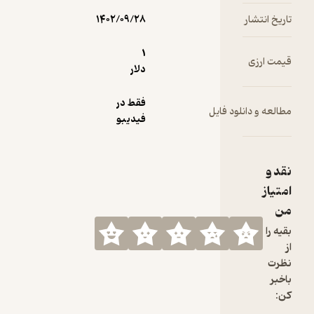
۱۴۰۲/۰۹/۲۸
1
دلار
فقط در
ایل
فیدیبو