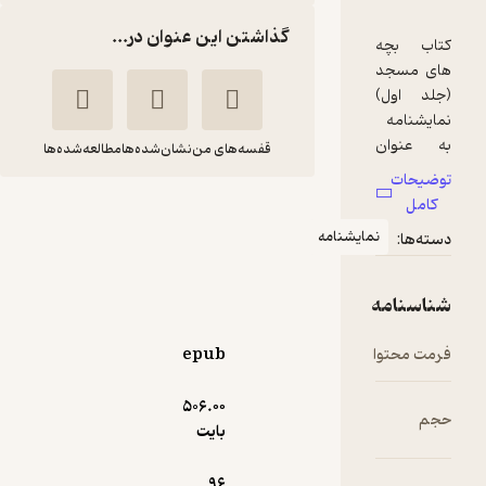
گذاشتن این عنوان در...
قفسه‌های من
نشان‌شده‌ها
مطالعه‌شده‌ها
بچه‌های مسجد جلد 1
نامه
سعید تشکری
انتشارات سوره مهر
134,000
epub
منتظر امتیاز
تومان
506.۰۰
بایت
دریافت از
96