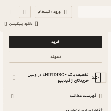
ورود / ثبت‌نام
دانلود اپلیکیشن
28,000
5
(1)
تومان
خرید
نمونه
تخفیف با کد «HIFIDIBO» در اولین
%
50
خریدتان از فیدیبو
فهرست مطالب
گذاشتن این عنوان در...