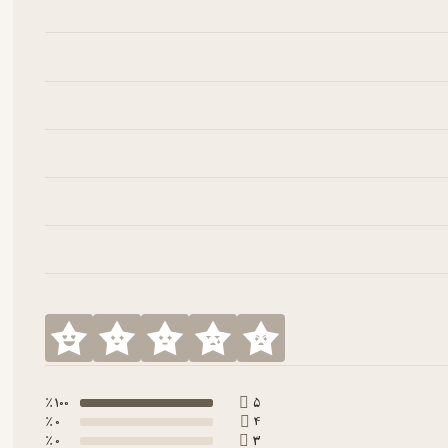
100 ٪
5
0 ٪
4
0 ٪
3