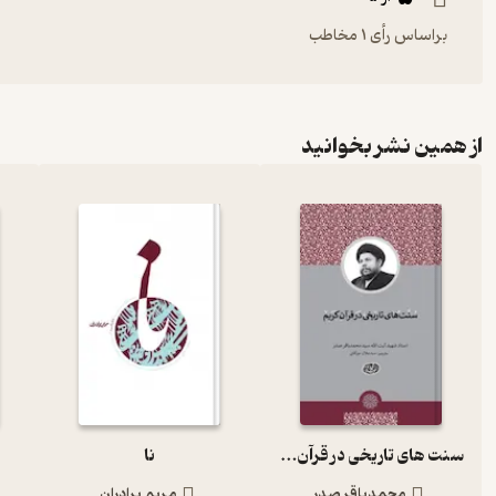
براساس رأی 1 مخاطب
از همین نشر بخوانید
سنت های تاریخی در قرآن کریم
نا
محمدباقر صدر
مریم برادران