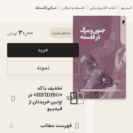
مبانی فلسفه
یبو
کتاب الکترونیکی
فلسفه و عرفان
30,000
کتاب
منتظر امتیاز
تومان
جنون و
خرید
مرگ در
فلسفه اثر
نمونه
فریت
گوون نشر
تخفیف با کد
دنیای
«HIFIDIBO» در
%
50
اولین خریدتان از
اقتصاد
فیدیبو
کتاب
متنی
فهرست مطالب
نویسنده
: