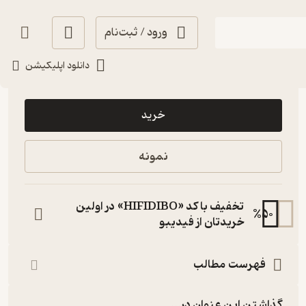
ورود / ثبت‌نام
دانلود اپلیکیشن
45,000
5
(1)
تومان
خرید
نمونه
تخفیف با کد «HIFIDIBO» در اولین
%
50
خریدتان از فیدیبو
فهرست مطالب
گذاشتن این عنوان در...