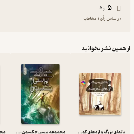
5
از 5
براساس رأی 1 مخاطب
از همین نشر بخوانید
پاندای بزرگ و اژدهای کوچک
مجموعه پرسی جکسون، دزد آذرخش جلد 1