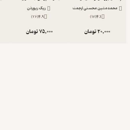
محمدمتین محسنی ارجمند
ریک ریوردَن
)
26
(
4.9
)
17
(
4.1
20,000
تومان
75,000
تومان