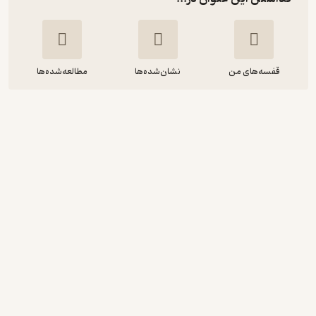
قفسه‌های من
نشان‌شده‌ها
مطالعه‌شده‌ها
مجموعه سابقه دارها، بریم سر اصل
مطلب! جلد 13
آرون بلیبی
آناناس
45,000
5
(1)
تومان
نمونه