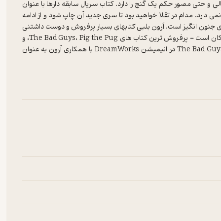
ی و حتی مصور حکم یک گنج را دارد. کتاب سریال سابقه دارها با عنوان
می دارد. مدام در تقلا خواهید بود تا سری جدید آن چاپ شود و از ادامه
ای جنون انگیز است. آرون بلبی کتابهای بسیار پرفروش و دوست داشتنی
برای کودکان نوشته است. او خالق سه سریال فوق العاده موفق برای کودکان است - پرفروش ترین کتاب های The Bad Guys، Pig the Pug، و
Thema The Unicorn. در سال ۲۰۱۸ اعلام شد که اقتباس سینمایی The Bad Guys در انیمیشن DreamWorks با همکاری آرون به عنوان
تهیه کننده اجرایی پروژه در دست ساخت است. کتاب های آرون برنده جوایز بسیاری از جمله ۹ جایزه REAL، یک جایزه کتاب INDIE برای کتاب