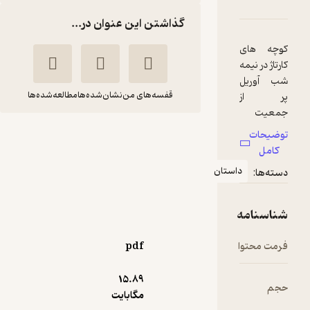
تان های باستان از سراسر جهان، توطئه علیه فده
امه
دها و امتیازها
گذاشتن این عنوان در...
قفسه‌های من
نشان‌شده‌ها
مطالعه‌شده‌ها
داستان های باستان از
سراسر جهان، توطئه
علیه فده
استان
فابیان
طاهره السادات
لنک
رضوی
نشر پنجره
pdf
30,000
3
(1)
تومان
15.۸۹
مگابایت