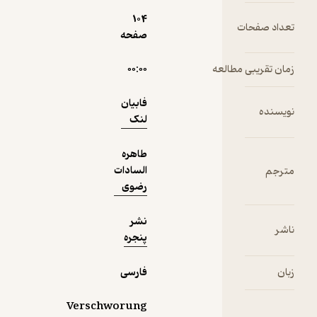
104
ت
صفحه
دریافت از
نمونه
فیدی‌پلاس!
مطالعه
۰۰:۰۰
فابیان
لنک
طاهره
السادات
رضوی
نشر
پنجره
فارسی
Verschworung