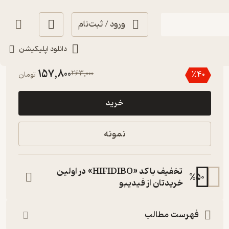
ورود / ثبت‌نام
دانلود اپلیکیشن
4.7
(6)
157,800
263,000
٪
40
تومان
خرید
نمونه
تخفیف با کد «HIFIDIBO» در اولین
%
50
خریدتان از فیدیبو
فهرست مطالب