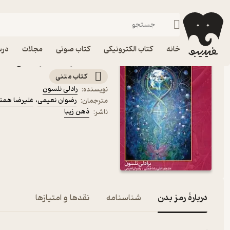
توسعه فردی
فیدیبو
کتاب الکترونیکی
روانشناسی
خانه
کتاب الکترونیکی
کتاب صوتی
مجلات
درس
کتاب رمز بدن اثر رادلی نل
کتاب متنی
رادلی نلسون
نویسنده
:
رضوان نعیمی
،
علیرضا همت
مترجمان
:
ذهن زیبا
ناشر
:
دربارۀ رمز بدن
شناسنامه
نقدها و امتیازها