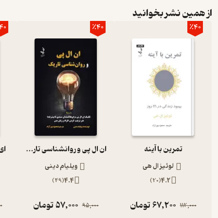
از همین نشر بخوانید
40
٪40
٪40
تمرین با آینه
ان ال پی و روانشناسی تاریک 9 +1
ای
لوئیز ال هی
ویلیام دینی
)
49
(
4.4
)
20
(
4.2
67,200
تومان
57,000
تومان
0
95,000
112,000