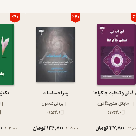
٪40
٪40
٪
 اف تی و تنظیم چاکراها
رمز احساسات
یک ز
مایکل هترینگتون
بردلی نلسون
ا
)
15
(
3.9
)
27
(
3.9
37,800
تومان
136,800
تومان
00
203,000
228,000
63,00