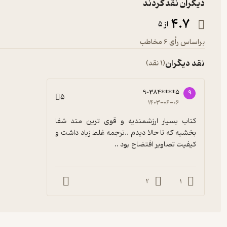
دیگران نقد کردند
4.7
از 5
براساس رأی 6 مخاطب
نقد دیگران
(1 نقد)
90384****5
9
5
۱۴۰۳-۰۶-۰۶
کتاب بسیار ارزشمندیه و قوی ترین متد شفا 
بخشیه که تا حالا دیدم ..ترجمه غلط زیاد داشت و 
کیفیت تصاویر افتضاح بود ..
2
1