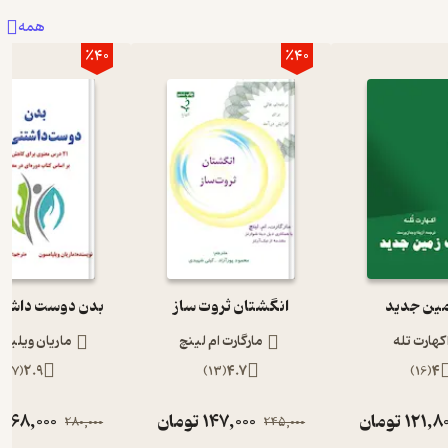
همه
٪40
٪40
مین جدید
انگشتان ثروت ساز
بدن دوست داشت
کهارت تله
مارگارت ام لینچ
ماریان ویلیا
)
7
(
2.9
)
13
(
4.7
)
16
(
4
121,8
تومان
147,000
تومان
168,000
ت
280,000
245,000