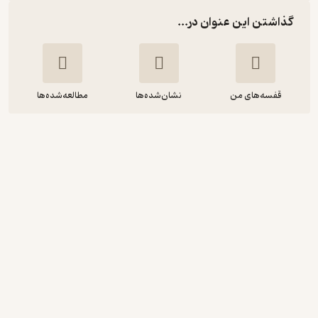
گذاشتن این عنوان در...
قفسه‌های من
نشان‌شده‌ها
مطالعه‌شده‌ها
رمز بدن
رادلی نلسون
رضوان نعیمی
ذهن زیبا
4.7
(6)
157,800
263,000
٪
40
تومان