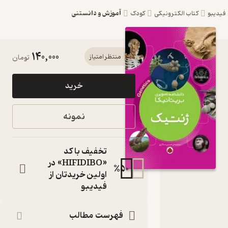
آموزش و دانستنی
یبو
کتاب الکترونیکی
کودک
140,000
کتاب
منتظر امتیاز
تومان
مجموعه
خرید
دانشنامه
تصویری
نمونه
بریتانیکا،
ژنتیک اثر
تخفیف با کد
گروه
«HIFIDIBO» در
%
50
اولین خریدتان از
نویسندگان
فیدیبو
نشر
انتشارات
فهرست مطالب