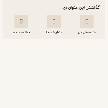
گذاشتن این عنوان در...
قفسه‌های من
نشان‌شده‌ها
مطالعه‌شده‌ها
مجموعه کتاب های خرگوش کوچولو، من
بازی کردن را دوست دارم
تریس مورونی
عذرا جوزدانی
نشر پنجره
منتظر امتیاز
4,050
4,500
٪
10
تومان