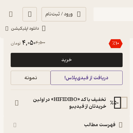
ورود / ثبت‌نام
دانلود اپلیکیشن
منتظر امتیاز
4,050
4,500
٪
10
تومان
خرید
دریافت از فیدی‌پلاس!
نمونه
تخفیف با کد «HIFIDIBO» در اولین
%
50
خریدتان از فیدیبو
فهرست مطالب