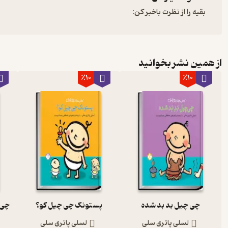
بقیه را از نظرت باخبر کن:
از همین نشر بخوانید
٪10
٪10
چی چیل بد بد شده
پستونک چی چیل کو؟
لسلی پاتری سلی
لسلی پاتری سلی