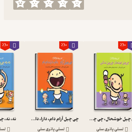
٪10
٪10
٪10
چی چیل خوشحال، چی چیل غمگین
چی چیل آرام دام، دارا، دام دام
نه، نه، چی
لسلی پاتری سلی
لسلی پاتری سلی
لسل