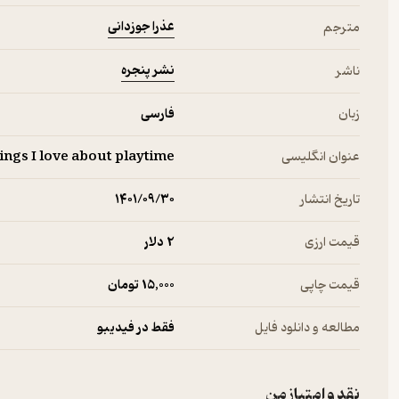
عذرا جوزدانی
مترجم
نشر پنجره
ناشر
زبان
فارسی
عنوان انگلیسی
ings I love about playtime
تاریخ انتشار
۱۴۰۱/۰۹/۳۰
قیمت ارزی
2 دلار
قیمت چاپی
15,000 تومان
مطالعه و دانلود فایل
فقط در فیدیبو
نقد و امتیاز من