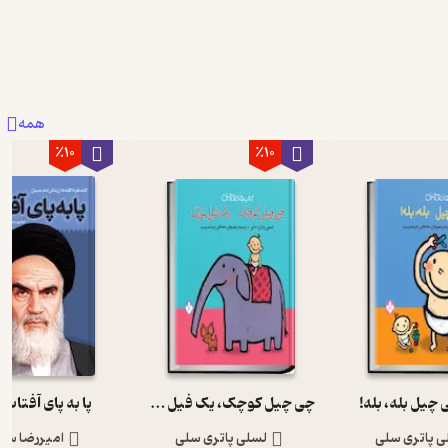
همه
٪10
٪10
 چیل بله، بله!
چی چیل کوچک، یک فیل بزرگ
پا به پای آفتاب ج
ی پاتری سلی
لسلی پاتری سلی
امیررضا ست