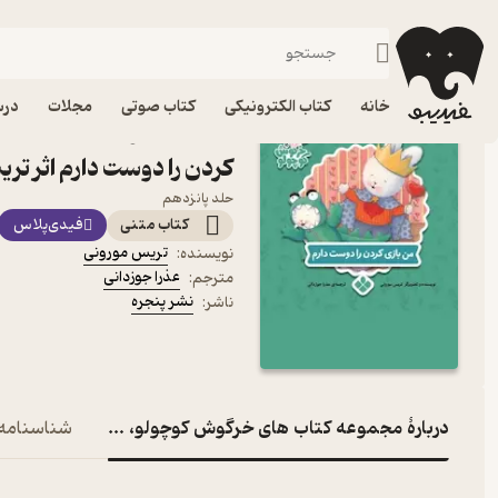
شعر فارسی
فیدیبو
کتاب الکترونیکی
ادبیات
شعر و نقد شعر
خانه
کتاب الکترونیکی
کتاب صوتی
مجلات
درس
کتاب مجموعه کتاب های خ
کردن را دوست دارم اثر تر
حلد پانزدهم
کتاب متنی
فیدی‌پلاس
تریس مورونی
نویسنده
:
عذرا جوزدانی
مترجم
:
نشر پنجره
ناشر
:
دربارۀ مجموعه کتاب های خرگوش کوچولو، من بازی کردن را
شناسنامه