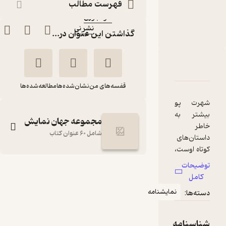
فهرست مطالب
مترجم
:
کاوه بلوری
نشر نی
ناشر
:
گذاشتن این عنوان در...
دربارۀ قتل به روایت پو
شناسنامه
نقدها و امتیازها
قفسه‌های من
نشان‌شده‌ها
مطالعه‌شده‌ها
شهرت پو
بیشتر به
مجموعه جهان نمایش
خاطر
شامل 60 عنوان کتاب
داستان‌‌های
کوتاه اوست،
داستان‌‌های
توضیحات
ی با
قتل به روایت پو
کامل
درون‌‌مایۀ
جفری هچر
کاوه بلوری
نمایشنامه
دسته‌ها:
گوتیک. از
لحاظ ژانر
نشر نی
شاید بتوان
شناسنامه