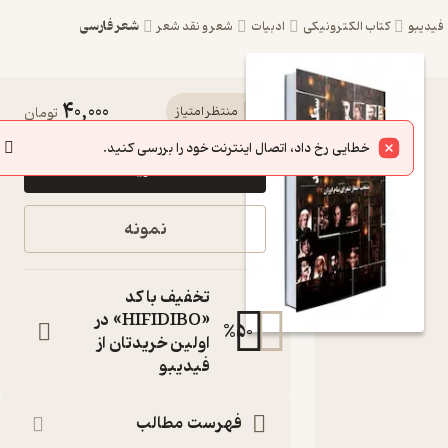
شعر فارسی
یبو
کتاب الکترونیکی
ادبیات
شعر و نقد شعر
40,000
کتاب
منتظر امتیاز
تومان
سطرھای
خطایی رخ داد، اتصال اینترنت خود را بررسی کنید.
خرید
سپید اثر
گیتی
نمونه
سادات میر
نشر نور
تخفیف با کد
گیتی
«HIFIDIBO» در
%
50
اولین خریدتان از
کتاب
فیدیبو
متنی
نویسنده
:
گیتی سادات میر
فهرست مطالب
نور گیتی
ناشر
: