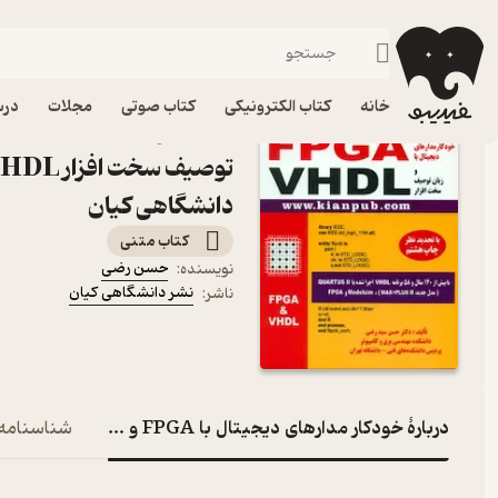
مهندسی
فیدیبو
کتاب درسی، کتاب کمک درسی
دانشگاهی
فنی و مهندسی
خانه
کتاب الکترونیکی
کتاب صوتی
مجلات
درس
دانشگاهی کیان
کتاب متنی
حسن رضی
نویسنده
:
نشر دانشگاهی کیان
ناشر
:
دربارۀ خودکار مدارهای دیجیتال با FPGA و زبان توصیف سخت افزار VHDL
شناسنامه