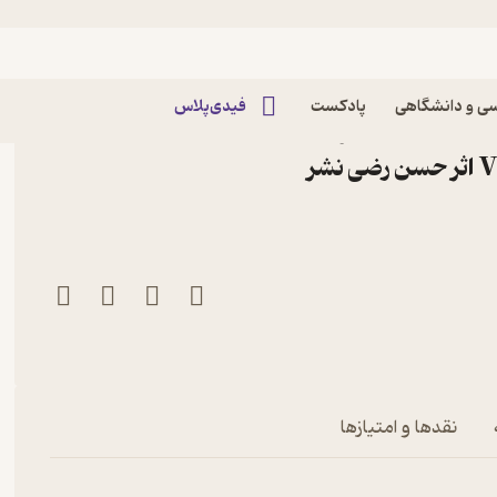
 برق
ی و دانشگاهی
پادکست
فیدی‌پلاس
کتاب خودکار مدارهای دیجیتال با FPGA و زبان
توصیف سخت افزار VHDL اثر حسن رضی نشر
نقدها و امتیازها