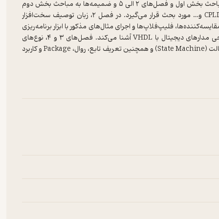
این کتاب به دو بخش FPGA و VHDL تقسیم شده است. فصل ۱ به مباحث بخش اول و فصل‌های ۲ الی ۵ و ضمیمه‌ها به مباحث بخش دوم
می‌پردازد. در فصل ۱، مدارهای مجتمع قابل برنامه‌ریزی مانند CPLD،FPGA و… مورد بحث قرار می‌گیرد. در فصل ۲، زبان توصیف سخت‌افزار
قایسه‌کننده‌ها،‌ فلیپ‌فلاپ‌ها و اجرای مثال‌های مذکور با ابزار برنامه‌ریزی
FPGA مانند Quartus II و Modelism و … خواننده محترم را با طراحی مدارهای دیجیتال با VHDL آشنا می‌کند. فصل‌های ۳ و ۴، نوع‌های
مختلفی که در VHDL استفاده می‌شود و کاربرد آن‌ها در طراحی ماشین حالت (State Machine) و همچنین تعریف تابع،‌ روال، Package و کاربرد
آنها مورد بررسی قرار می‌گیرد. در فصل ۵ و ضمیمه نیز نمونه‌هایی از برنامه‌های VHDL از قبیل دیکدرها،‌ ثبات‌ها،‌ کانتکتورها، حافظه‌ها و
دستگاه‌های محاسبه منطقی (ALU) مورد بحث قرار می‌گیرند و طرز کار با ابزارهای برنامه‌ریزی FPGA مانند Quartus II (مدل جدید
برنامه درسی مهندسی و علوم کامپیوتر و سایر رشته‌های مرتبط دانشگاه‌هاست