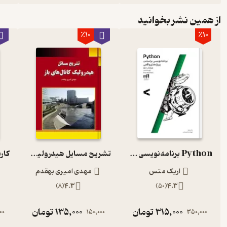
از همین نشر بخوانید
٪10
٪10
Python برنامه‌نویسی براساس پروژه‌های واقعی
تشریح مسایل هیدرولیک کانال های باز
اریک متس
مهدی امیری بهقدم
)
8
(
4.3
)
50
(
4.3
315,000
تومان
135,000
تومان
00
150,000
350,000