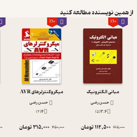
از همین نویسنده مطالعه کنید
٪10
٪10
مبانی الکترونیک
میکروکنترلرهای AVR
حسن رضی
حسن رضی
)
4
(
4
)
5
(
3.4
112,500
تومان
315,000
تومان
00
350,000
125,000