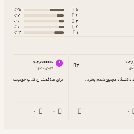
35 ٪
5
17 ٪
4
11 ٪
3
11 ٪
2
23 ٪
1
90289****0
9028
9
3
۱۴۰۱-۱۲-۲۱
۱۴۰
ید دانشگاه مجبور شدم بخرم .
برای علاقمندان کتاب خوبیست
0
0
0