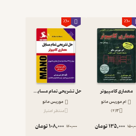
٪10
٪10
معماری کامپیوتر
حل تشریحی تمام مسایل معماری کامپیوتر
ام موریس مانو
موریس مانو
3
(
4
)
منتظر امتیاز
135,000
تومان
108,000
تومان
120,000
150,0