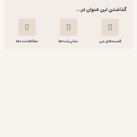
گذاشتن این عنوان در...
قفسه‌های من
نشان‌شده‌ها
مطالعه‌شده‌ها
خودکار مدارهای دیجیتال با FPGA و زبان
توصیف سخت افزار VHDL
حسن رضی
نشر دانشگاهی کیان
3.3
(17)
148,500
165,000
٪
10
تومان