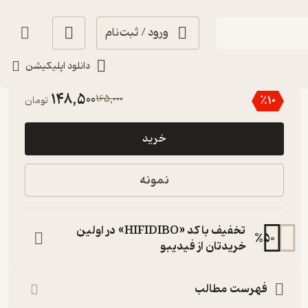
ورود / ثبت‌نام
دانلود اپلیکیشن
3.3
(17)
148,500
165,000
٪
10
تومان
خرید
نمونه
تخفیف با کد «HIFIDIBO» در اولین
%
50
خریدتان از فیدیبو
فهرست مطالب