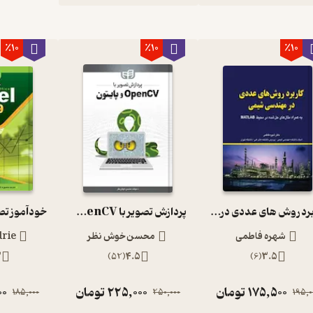
٪10
٪10
٪10
کاربرد روش های عددی در مهندسی شیمی
پردازش تصویر با OpenCV و پایتون
شهره فاطمی
محسن خوش نظر
drie
3
)
52
(
4.5
)
6
(
3.5
175,500
تومان
225,000
تومان
00
185,000
250,000
195,0