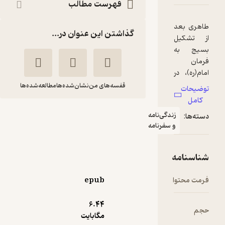
فهرست مطالب
گذاشتن این عنوان در...
قفسه‌های من
نشان‌شده‌ها
مطالعه‌شده‌ها
دگی‌نامه
به شرط عاشقی
 سفرنامه
رضیه غبیشی
انتشارات شهید کاظمی
epub
تلخ ☕️
(
1
)
3.2
(6)
24,000
6.۴۴
40,000
٪
40
تومان
مگابایت