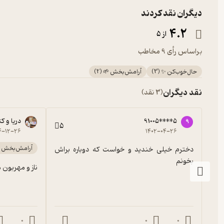
دیگران نقد کردند
4.2
از 5
براساس رأی 9 مخاطب
حال‌خوب‌کن ✨
(
3
)
آرامش‌بخش 🌱
(
2
)
نقد دیگران
(3 نقد)
91005****5
دریا و 
9
5
۴-۱۲-۲۶
۱۴۰۲-۰۴-۲۶
آرامش‌بخش 
دخترم خیلی خندید و خواست که دوباره براش 
بخونم
ناز و مهربون 
0
0
0