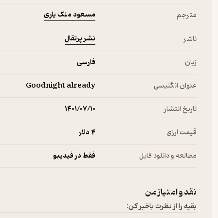
مسعود ملک یاری
مترجم
نشر پرتقال
ناشر
زبان
فارسی
عنوان انگلیسی
Goodnight already
تاریخ انتشار
۱۴۰۱/۰۷/۱۰
قیمت ارزی
4 دلار
مطالعه و دانلود فایل
فقط در فیدیبو
نقد و امتیاز من
بقیه را از نظرت باخبر کن: