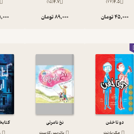
)
15
(
4.7
)
24
(
4.5
45,000
تومان
89,000
تومان
,000
دو تا خفن
نخ نامرئی
کتابخا
مک بارنت
پاتریس کارست
ر