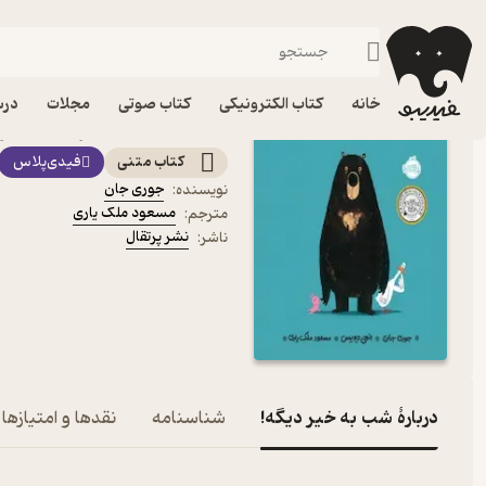
داستان
فیدیبو
کتاب الکترونیکی
کودک
خانه
کتاب الکترونیکی
کتاب صوتی
مجلات
درس
کتاب شب به خیر دیگه! اثر
کتاب متنی
فیدی‌پلاس
جوری جان
نویسنده
:
مسعود ملک یاری
مترجم
:
نشر پرتقال
ناشر
:
دربارۀ شب به خیر دیگه!
شناسنامه
نقدها و امتیازها