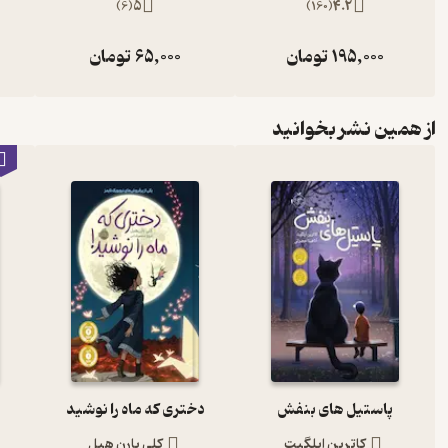
)
6
(
5
)
160
(
4.2
195,000
تومان
65,000
تومان
از همین نشر بخوانید
پاستیل های بنفش
دختری که ماه را نوشید
کاترین اپلگیت
کلی بارن هیل