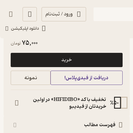
ورود / ثبت‌نام
دانلود اپلیکیشن
حال‌خوب‌کن ✨
(
3
)
4.2
(9)
75,000
تومان
خرید
دریافت از فیدی‌پلاس!
نمونه
تخفیف با کد «HIFIDIBO» در اولین
%
50
خریدتان از فیدیبو
فهرست مطالب