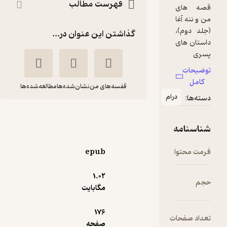
فهرست مطالب
گذاشتن این عنوان در...
قفسه‌های من
نشان‌شده‌ها
مطالعه‌شده‌ها
ام
قصه های من و ننه
آغا(2 )
مظفر سالاری
epub
کتابستان معرفت
1.۰۲
مگابایت
خوش‌خوان 📚
(
2
)
4.6
(11)
85,000
تومان
176
ت
صفحه