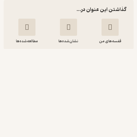
گذاشتن این عنوان در...
قفسه‌های من
نشان‌شده‌ها
مطالعه‌شده‌ها
فرگال با فرن آشنا می شود
رابرت استارلینگ
سمیه حیدری
انتشارات مهرسا
آموزنده 🦉
(
1
)
5
(2)
80,000
تومان