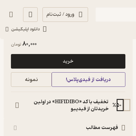
ورود / ثبت‌نام
دانلود اپلیکیشن
آموزنده 🦉
(
1
)
5
(2)
80,000
تومان
خرید
دریافت از فیدی‌پلاس!
نمونه
تخفیف با کد «HIFIDIBO» در اولین
%
50
خریدتان از فیدیبو
فهرست مطالب