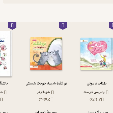
طناب نامرئی
تو فقط شبیه خودت هستی
باشگاه
پاتریس کارست
شونا آینز
حا
3
)
47
(
4.5
)
87
(
4.3
90,000
تومان
90,000
تومان
0,000