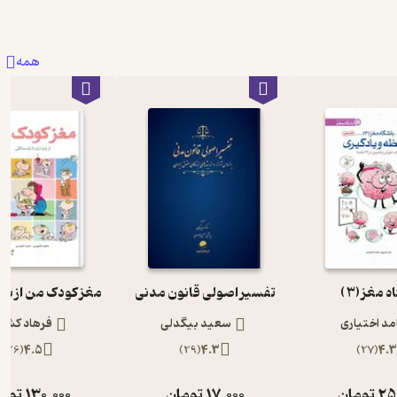
همه
 مغز (3 )
تفسیر اصولی قانون مدنی
مد اختیاری
سعید بیگدلی
فرهاد کشو
)
26
(
4.5
)
29
(
4.3
)
27
(
4.
25
تومان
17,000
تومان
130,000
توم