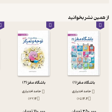
از همین نشر بخوانید
باشگاه مغز (1 )
باشگاه مغز (2 )
حامد اختیاری
حامد اختیاری
)
34
(
4
)
65
(
4.4
250,000
تومان
110,000
تومان