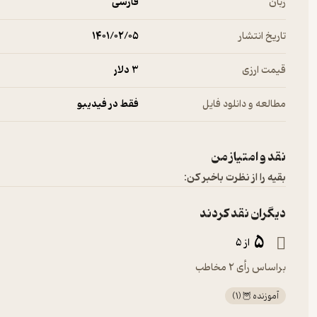
زبان
فارسی
تاریخ انتشار
۱۴۰۱/۰۲/۰۵
قیمت ارزی
3 دلار
مطالعه و دانلود فایل
فقط در فیدیبو
نقد و امتیاز من
بقیه را از نظرت باخبر کن:
دیگران نقد کردند
5
از 5
براساس رأی 2 مخاطب
آموزنده 🦉
(
1
)