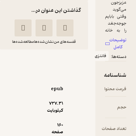
گذاشتن این عنوان در...
قفسه‌های من
نشان‌شده‌ها
مطالعه‌شده‌ها
انتزی
نفرین جغد
الهام فلاح
انتشارات هوپا
epub
24,500
737.۳۱
3.3
(3)
تومان
کیلوبایت
160
ت
صفحه
دریافت از