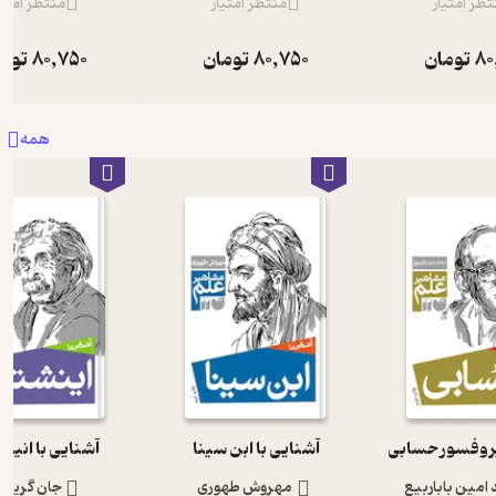
تظر امتیاز
منتظر امتیاز
منتظر امتیا
80
تومان
80,750
تومان
80,750
توم
همه
پروفسور حسابی
آشنایی با ابن سینا
آشنایی با انیش
امین باباربیع
مهروش طهوری
جان گریبی