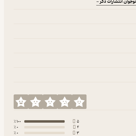
وجوان انتشارات ذکر -
100 ٪
5
0 ٪
4
0 ٪
3