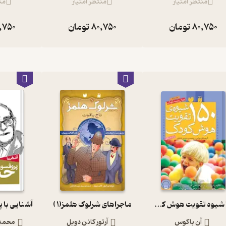
منتظر امتیاز
منتظر امتیاز
من
80,750
تومان
80,750
تومان
,750
150 شیوه تقویت هوش کودک
ماجراهای شرلوک هلمز(1 )
آشنایی با 
آن باکوس
آرتور کانن دویل
محمد 