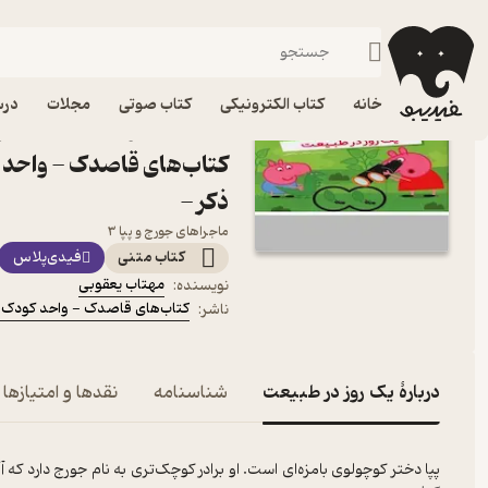
داستان
فیدیبو
کتاب الکترونیکی
کودک
خانه
کتاب الکترونیکی
کتاب صوتی
مجلات
درس
کتاب یک روز در طبیعت اثر
کتاب‌های قاصدک - واحد ک
ذکر -
ماجراهای جورج و پپا ۳
کتاب متنی
فیدی‌پلاس
مهتاب یعقوبی
نویسنده
:
کتاب‌های قاصدک - واحد کودک و 
ناشر
:
دربارۀ یک روز در طبیعت
شناسنامه
نقدها و امتیازها
پپا دختر کوچولوی بامزه‌ای است. او برادر کوچک‌تری به نام جورج دارد که