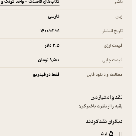
کتاب‌های قاصدک - واحد کودک و ن
ناشر
زبان
فارسی
تاریخ انتشار
۱۴۰۰/۰۲/۰۱
قیمت ارزی
2.۵ دلار
قیمت چاپی
9,500 تومان
مطالعه و دانلود فایل
فقط در فیدیبو
نقد و امتیاز من
بقیه را از نظرت باخبر کن:
دیگران نقد کردند
5
از 5