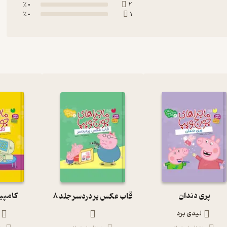
0 ٪
2
0 ٪
1
پری دندان
کامپیو
قاب عکس پر دردسر جلد 8
لیدی برد